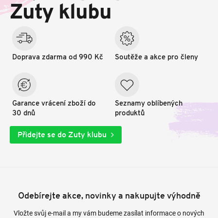
t
Zuty klubu
í
Doprava zdarma od 990 Kč
Soutěže a akce pro členy
Garance vrácení zboží do
Seznamy oblíbených
30 dnů
produktů
Přidejte se do Zuty klubu
Odebírejte akce, novinky a nakupujte výhodně
Vložte svůj e-mail a my vám budeme zasílat informace o nových