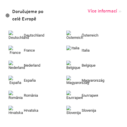
Více informací
Doručujeme po
celé Evropě
Deutschland
Österreich
France
Italia
Nederland
Belgique
España
Magyarország
România
България
Hrvatska
Slovenija