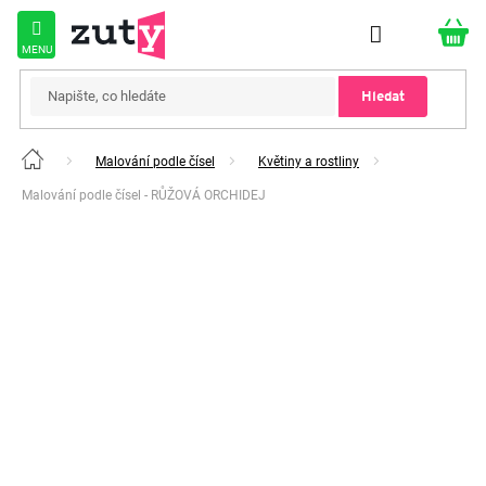
Přejít
na
obsah
Hledat
Malování podle čísel
Květiny a rostliny
Domů
Malování podle čísel - RŮŽOVÁ ORCHIDEJ