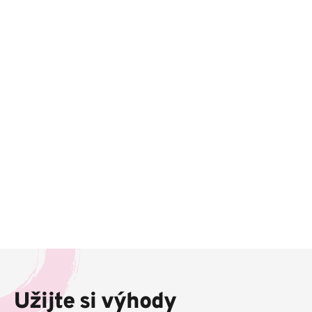
Z
á
p
Užijte si výhody
a