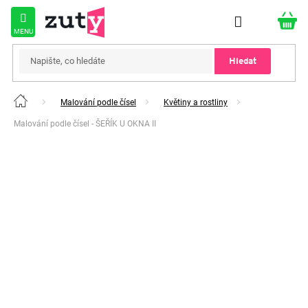
Přejít
na
obsah
Hledat
Malování podle čísel
Květiny a rostliny
Domů
Malování podle čísel - ŠEŘÍK U OKNA II