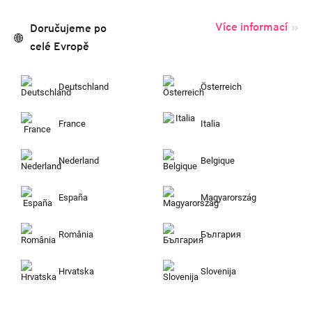
Více informací
Doručujeme po
celé Evropě
Deutschland
Österreich
France
Italia
Nederland
Belgique
España
Magyarország
România
България
Hrvatska
Slovenija