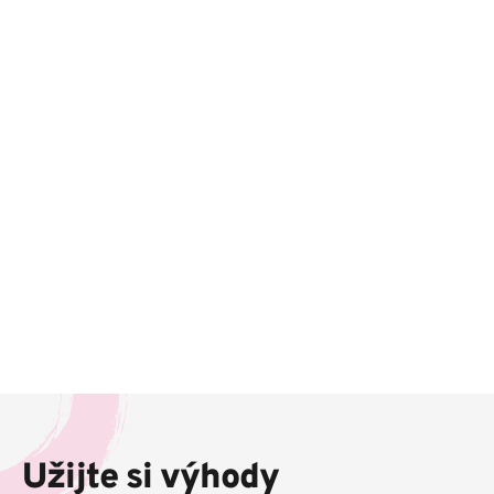
Z
á
p
Užijte si výhody
a