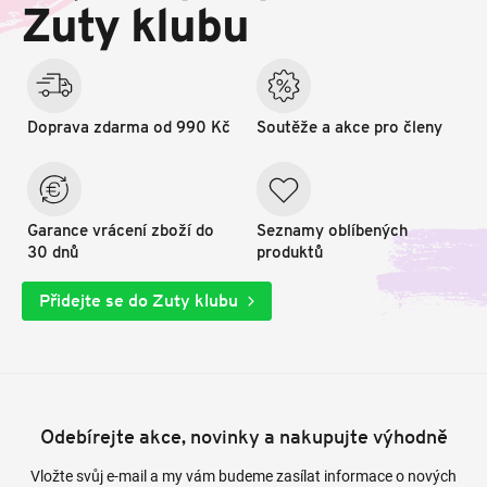
t
Zuty klubu
í
Doprava zdarma od 990 Kč
Soutěže a akce pro členy
Garance vrácení zboží do
Seznamy oblíbených
30 dnů
produktů
Přidejte se do Zuty klubu
Odebírejte akce, novinky a nakupujte výhodně
Vložte svůj e-mail a my vám budeme zasílat informace o nových