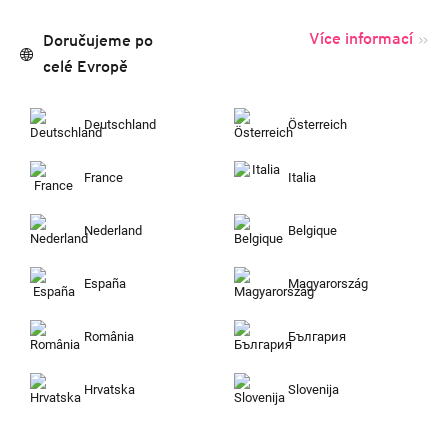
Více informací
Doručujeme po
celé Evropě
Deutschland
Österreich
France
Italia
Nederland
Belgique
España
Magyarország
România
България
Hrvatska
Slovenija