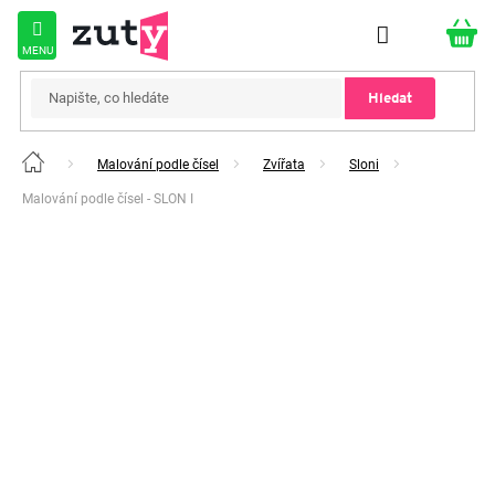
Přejít
na
obsah
Hledat
Malování podle čísel
Zvířata
Sloni
Domů
Malování podle čísel - SLON I