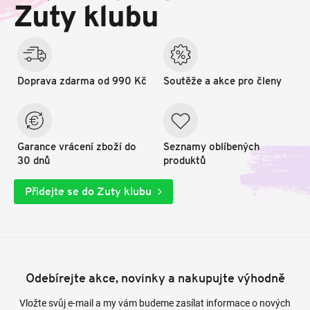
t
Zuty klubu
í
Doprava zdarma od 990 Kč
Soutěže a akce pro členy
Garance vrácení zboží do
Seznamy oblíbených
30 dnů
produktů
Přidejte se do Zuty klubu
Odebírejte akce, novinky a nakupujte výhodně
Vložte svůj e-mail a my vám budeme zasílat informace o nových