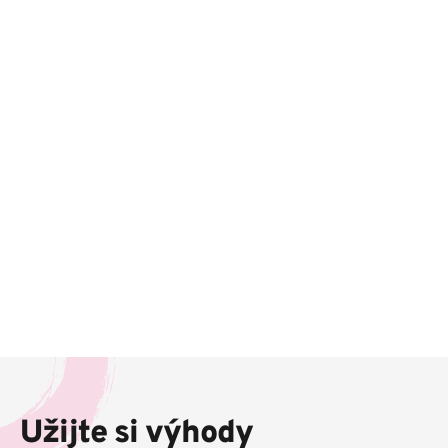
Z
á
p
Užijte si výhody
a