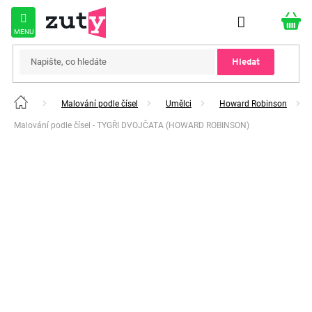
Přejít
na
obsah
Hledat
Malování podle čísel
Umělci
Howard Robinson
Domů
Malování podle čísel - TYGŘI DVOJČATA (HOWARD ROBINSON)