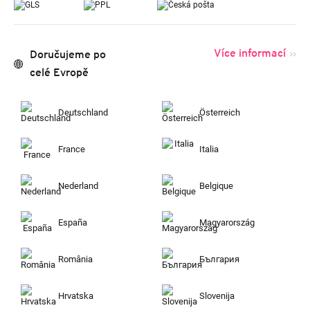
Více informací
Doručujeme po
celé Evropě
Deutschland
Österreich
France
Italia
Nederland
Belgique
España
Magyarország
România
България
Hrvatska
Slovenija