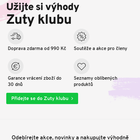
p
Užijte si výhody
a
t
Zuty klubu
í
Doprava zdarma od 990 Kč
Soutěže a akce pro členy
Garance vrácení zboží do
Seznamy oblíbených
30 dnů
produktů
Přidejte se do Zuty klubu
Odebírejte akce, novinky a nakupujte výhodně