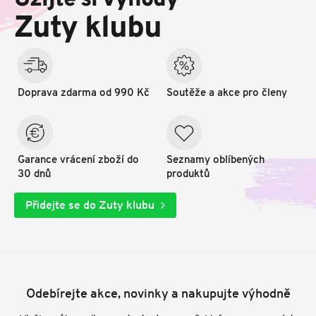
Užijte si výhody
t
Zuty klubu
í
Doprava zdarma od 990 Kč
Soutěže a akce pro členy
Garance vrácení zboží do
Seznamy oblíbených
30 dnů
produktů
Přidejte se do Zuty klubu
Odebírejte akce, novinky a nakupujte výhodně