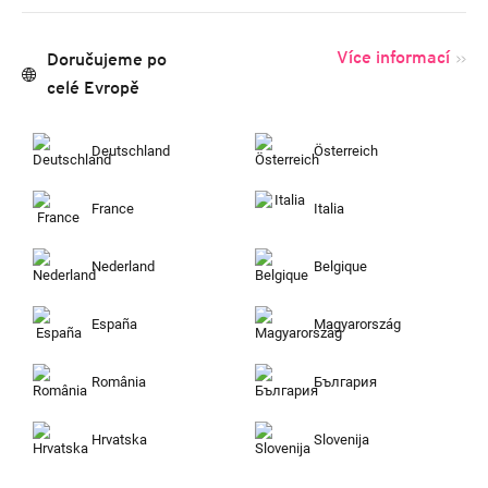
Více informací
Doručujeme po
celé Evropě
Deutschland
Österreich
France
Italia
Nederland
Belgique
España
Magyarország
România
България
Hrvatska
Slovenija