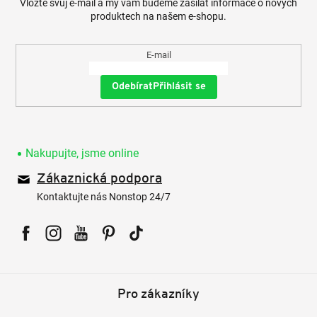
Vložte svůj e-mail a my vám budeme zasílat informace o nových
produktech na našem e-shopu.
E-mail
Přihlásit se
Nakupujte, jsme online
Zákaznická podpora
Kontaktujte nás Nonstop 24/7
Facebook
Instagram
YouTube
Pinterest
Tiktok
Pro zákazníky