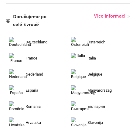
Více informací
Doručujeme po
celé Evropě
Deutschland
Österreich
France
Italia
Nederland
Belgique
España
Magyarország
România
България
Hrvatska
Slovenija