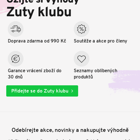
Užijte si výhody
t
Zuty klubu
í
Doprava zdarma od 990 Kč
Soutěže a akce pro členy
Garance vrácení zboží do
Seznamy oblíbených
30 dnů
produktů
Přidejte se do Zuty klubu
Odebírejte akce, novinky a nakupujte výhodně