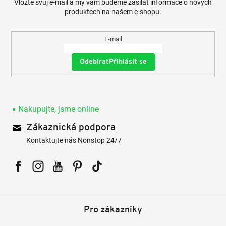
Vložte svůj e-mail a my vám budeme zasílat informace o nových
produktech na našem e-shopu.
E-mail
Přihlásit se
Nakupujte, jsme online
Zákaznická podpora
Kontaktujte nás Nonstop 24/7
Facebook
Instagram
YouTube
Pinterest
Tiktok
Pro zákazníky