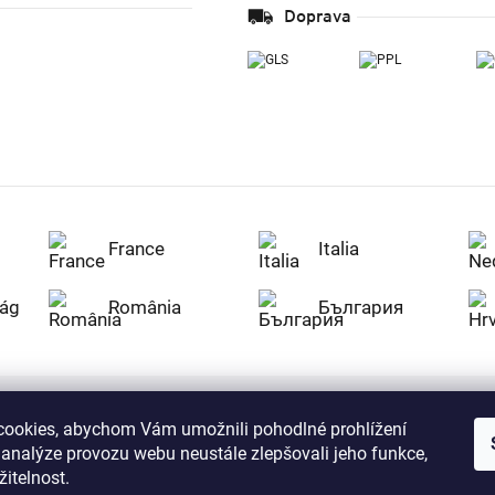
Doprava
France
Italia
ág
România
България
ookies, abychom Vám umožnili pohodlné prohlížení
Nakupujte na Z
 analýze provozu webu neustále zlepšovali jeho funkce,
citlivá data v
serverem se př
itelnost.