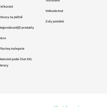
Testováno
Tečkování
Velkoobchod
Obrazy na plátně
Zuty pomáhá
Nejprodávanější produkty
Akce
Všechny kategorie
Malování podle čísel XXL
obrazy