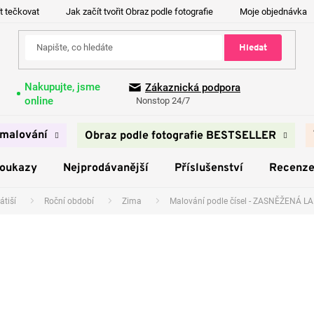
t tečkovat
Jak začít tvořit Obraz podle fotografie
Moje objednávka
Hledat
Nakupujte, jsme
Zákaznická podpora
online
Nonstop 24/7
malování
Obraz podle fotografie BESTSELLER
poukazy
Nejprodávanější
Příslušenství
Recenz
átiší
Roční období
Zima
Malování podle čísel - ZASNĚŽENÁ 