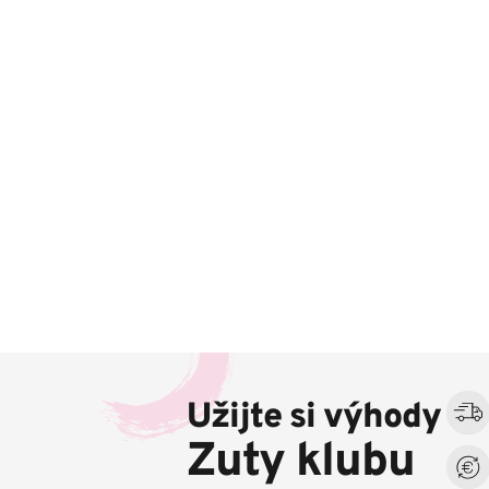
Z
á
Užijte si výhody
p
a
Zuty klubu
t
í