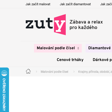
Přejít
Jak začít malovat
Jak začít diamantovat
Jak začí
na
obsah
Malování podle čísel
Diamantové 
Cenové trháky
Dárkové 
Malování podle čísel
Krajiny, příroda, období, z
Domů