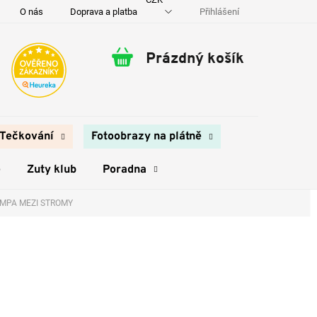
Přihlášení
O nás
Doprava a platba
Kontakty
Prázdný košík
Nákupní
košík
Tečkování
Fotoobrazy na plátně
e
Zuty klub
Poradna
LAMPA MEZI STROMY