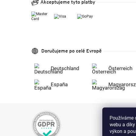
Akceptujeme tyto platby
Doručujeme po celé Evropě
Deutschland
Österreich
España
Magyarorsz
Používáme c
webu a díky
výkon a použ