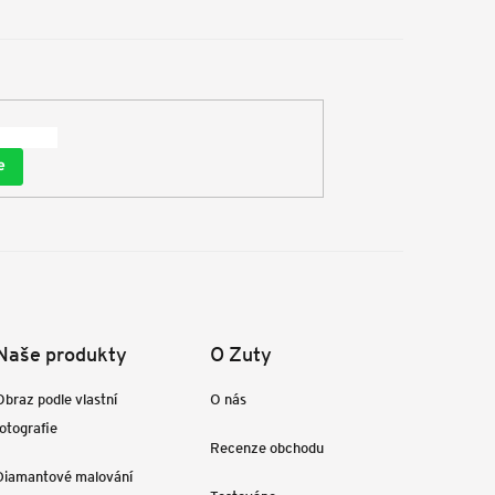
e
Naše produkty
O Zuty
Obraz podle vlastní
O nás
fotografie
Recenze obchodu
Diamantové malování