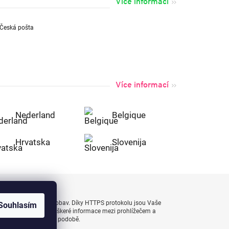
Více informací
Více informací
Nederland
Belgique
Hrvatska
Slovenija
uty bezpečně a bez obav. Díky HTTPS protokolu jsou Vaše
Souhlasím
 naprostém bezpečí, veškeré informace mezi prohlížečem a
enášejí v zašifrované podobě.