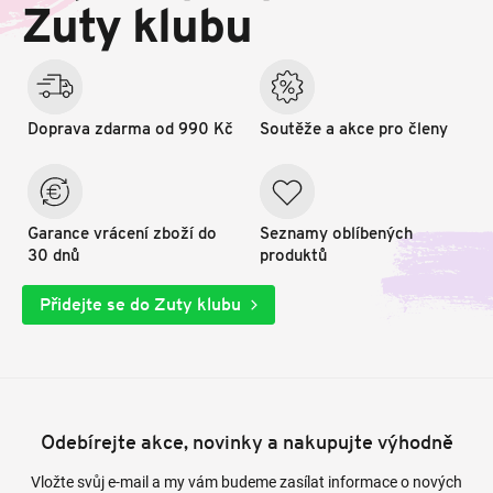
t
Zuty klubu
í
Doprava zdarma od 990 Kč
Soutěže a akce pro členy
Garance vrácení zboží do
Seznamy oblíbených
30 dnů
produktů
Přidejte se do Zuty klubu
Odebírejte akce, novinky a nakupujte výhodně
Vložte svůj e-mail a my vám budeme zasílat informace o nových