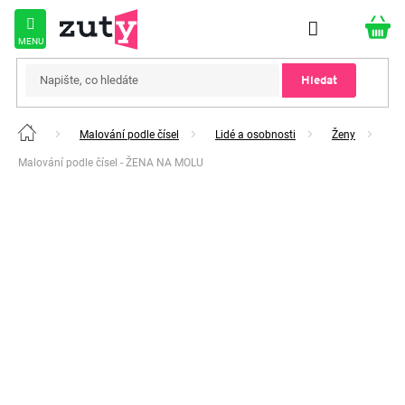
Přejít
na
obsah
Hledat
Malování podle čísel
Lidé a osobnosti
Ženy
Domů
Malování podle čísel - ŽENA NA MOLU