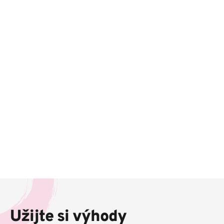
Z
á
p
Užijte si výhody
a