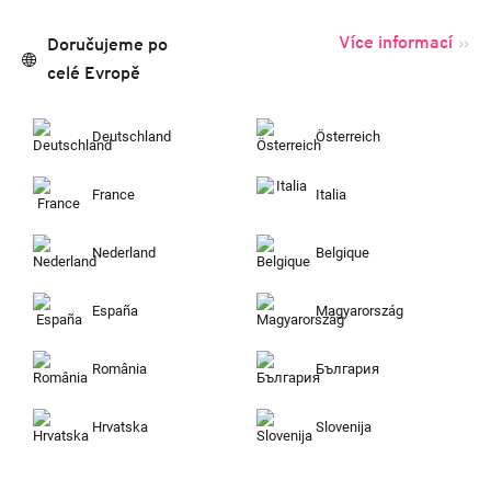
Více informací
Doručujeme po
celé Evropě
Deutschland
Österreich
France
Italia
Nederland
Belgique
España
Magyarország
România
България
Hrvatska
Slovenija