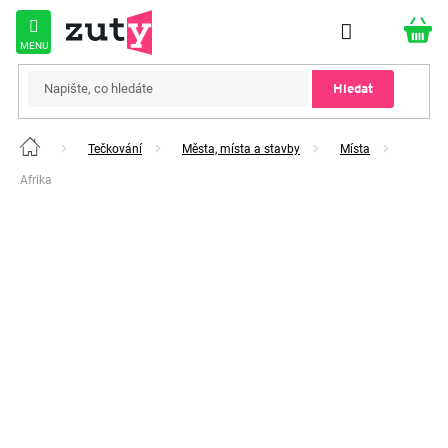
Přejít
na
obsah
Hledat
Tečkování
Města, místa a stavby
Místa
Domů
Afrika