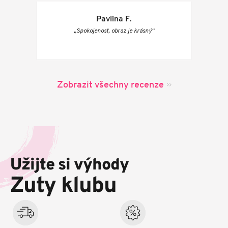
Pavlína F.
„Spokojenost, obraz je krásný“
Zobrazit všechny recenze
Z
á
p
Užijte si výhody
a
t
Zuty klubu
í