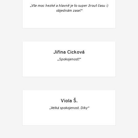
„Vše moc hezké a hlavně je to super žrout času :)
objednám zase!“
Jiřina Cicková
„Spokojenost!“
Viola Š.
„Velká spokojenost. Díky“