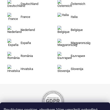
Deutschland
Österreich
France
Italia
Nederland
Belgique
España
Magyarország
România
България
Hrvatska
Slovenija
Používáme cookies, abychom Vám umožnili pohodlné