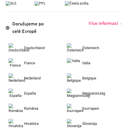
Více informací
Doručujeme po
celé Evropě
Deutschland
Österreich
France
Italia
Nederland
Belgique
España
Magyarország
România
България
Hrvatska
Slovenija