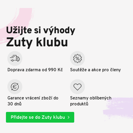
Z
á
p
Užijte si výhody
a
t
Zuty klubu
í
Doprava zdarma od 990 Kč
Soutěže a akce pro členy
Garance vrácení zboží do
Seznamy oblíbených
30 dnů
produktů
Přidejte se do Zuty klubu