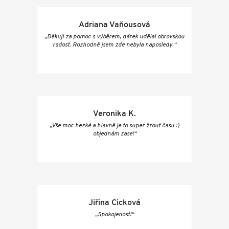
Adriana Vaňousová
„Děkuji za pomoc s výběrem, dárek udělal obrovskou
radost. Rozhodně jsem zde nebyla naposledy.“
Veronika K.
„Vše moc hezké a hlavně je to super žrout času :)
objednám zase!“
Jiřina Cicková
„Spokojenost!“