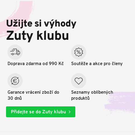
Z
á
p
Užijte si výhody
a
t
Zuty klubu
í
Doprava zdarma od 990 Kč
Soutěže a akce pro členy
Garance vrácení zboží do
Seznamy oblíbených
30 dnů
produktů
Přidejte se do Zuty klubu