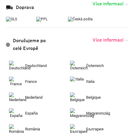
Více informací
Doprava
Více informací
Doručujeme po
celé Evropě
Deutschland
Österreich
France
Italia
Nederland
Belgique
España
Magyarország
România
България