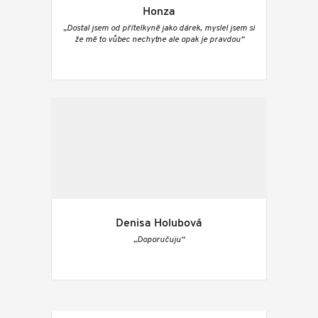
Honza
„Dostal jsem od přítelkyně jako dárek, myslel jsem si
že mě to vůbec nechytne ale opak je pravdou“
Denisa Holubová
„Doporučuju“