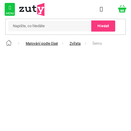
Přejít
na
obsah
Hledat
Malování podle čísel
Zvířata
Šelmy
Domů