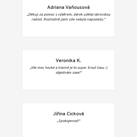
Adriana Vaňousová
„Děkuji za pomoc s výběrem, dárek udělal obrovskou
radost. Rozhodně jsem zde nebyla naposledy.“
Veronika K.
„Vše moc hezké a hlavně je to super žrout času :)
objednám zase!“
Jiřina Cicková
„Spokojenost!“