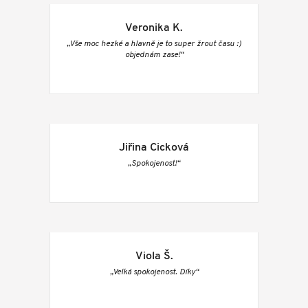
Veronika K.
„Vše moc hezké a hlavně je to super žrout času :)
objednám zase!“
Jiřina Cicková
„Spokojenost!“
Viola Š.
„Velká spokojenost. Díky“