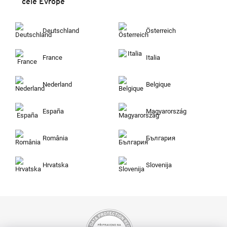
celé Evropě
Deutschland
Österreich
France
Italia
Nederland
Belgique
España
Magyarország
România
България
Hrvatska
Slovenija