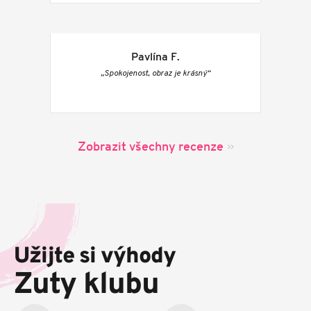
Pavlína F.
„Spokojenost, obraz je krásný“
Zobrazit všechny recenze
Z
á
p
Užijte si výhody
a
t
Zuty klubu
í