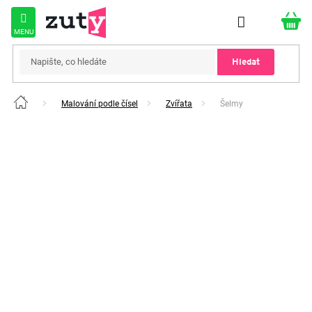
Přejít
na
obsah
Hledat
Malování podle čísel
Zvířata
Šelmy
Domů