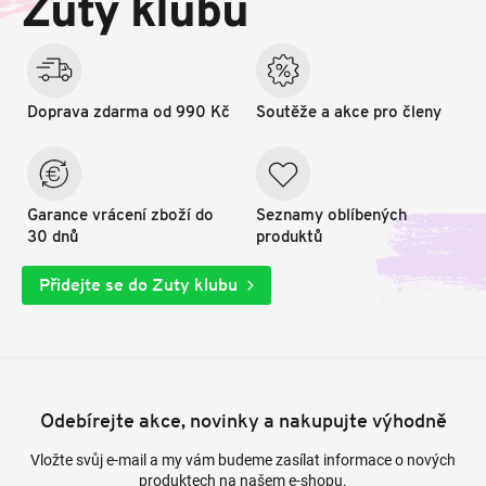
Zuty klubu
í
Doprava zdarma od 990 Kč
Soutěže a akce pro členy
Garance vrácení zboží do
Seznamy oblíbených
30 dnů
produktů
Přidejte se do Zuty klubu
Odebírejte akce, novinky a nakupujte výhodně
Vložte svůj e-mail a my vám budeme zasílat informace o nových
produktech na našem e-shopu.