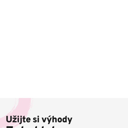
Z
á
p
Užijte si výhody
a
t