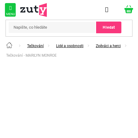
Přejít
na
obsah
Hledat
Tečkování
Lidé a osobnosti
Zpěváci a herci
Domů
Tečkování - MARILYN MONROE