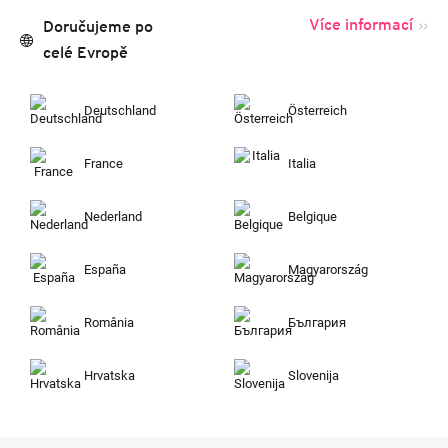
Více informací
Doručujeme po
celé Evropě
Deutschland
Österreich
France
Italia
Nederland
Belgique
España
Magyarország
România
България
Hrvatska
Slovenija