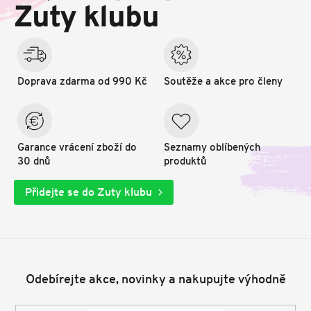
t
Zuty klubu
í
Doprava zdarma od 990 Kč
Soutěže a akce pro členy
Garance vrácení zboží do
Seznamy oblíbených
30 dnů
produktů
Přidejte se do Zuty klubu
Odebírejte akce, novinky a nakupujte výhodně