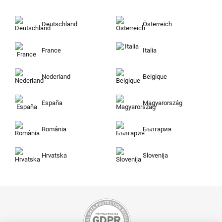
Deutschland
Österreich
France
Italia
Nederland
Belgique
España
Magyarország
România
България
Hrvatska
Slovenija