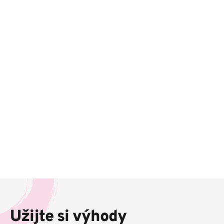
Z
á
p
Užijte si výhody
a