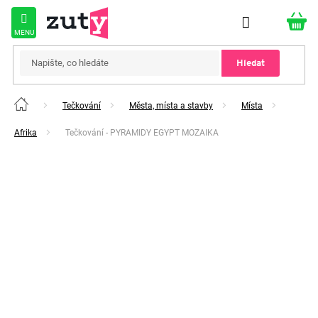
Přejít
na
obsah
Hledat
Tečkování
Města, místa a stavby
Místa
Domů
Afrika
Tečkování - PYRAMIDY EGYPT MOZAIKA