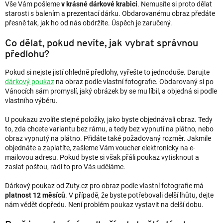
Vše Vám pošleme
v krásné dárkové krabici
. Nemusíte si proto dělat
starosti s balením a prezentací dárku. Obdarovanému obraz předáte
přesně tak, jak ho od nás obdržíte. Úspěch je zaručený.
Co dělat, pokud nevíte, jak vybrat správnou
předlohu?
Pokud si nejste jistí ohledně předlohy, vyřešte to jednoduše. Darujte
dárkový poukaz
na obraz podle vlastní fotografie. Obdarovaný si po
Vánocích sám promyslí, jaký obrázek by se mu líbil, a objedná si podle
vlastního výběru.
U poukazu zvolíte stejné položky, jako byste objednávali obraz. Tedy
to, zda chcete variantu bez rámu, a tedy bez vypnutí na plátno, nebo
obraz vypnutý na plátno. Přidáte také požadovaný rozměr. Jakmile
objednáte a zaplatíte, zašleme Vám voucher elektronicky na e-
mailovou adresu. Pokud byste si však přáli poukaz vytisknout a
zaslat poštou, rádi to pro Vás uděláme.
Dárkový poukaz od Zuty.cz pro obraz podle vlastní fotografie má
platnost 12 měsíců
. V případě, že byste potřebovali delší lhůtu, dejte
nám vědět dopředu. Není problém poukaz vystavit na delší dobu.