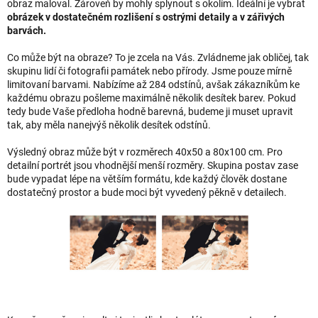
obraz maloval. Zároveň by mohly splynout s okolím. Ideální je vybrat
obrázek v dostatečném rozlišení s ostrými detaily a v zářivých
barvách.
Co může být na obraze? To je zcela na Vás. Zvládneme jak obličej, tak
skupinu lidí či fotografii památek nebo přírody. Jsme pouze mírně
limitovaní barvami. Nabízíme až 284 odstínů, avšak zákazníkům ke
každému obrazu pošleme maximálně několik desítek barev. Pokud
tedy bude Vaše předloha hodně barevná, budeme ji muset upravit
tak, aby měla nanejvýš několik desítek odstínů.
Výsledný obraz může být v rozměrech 40x50 a 80x100 cm. Pro
detailní portrét jsou vhodnější menší rozměry. Skupina postav zase
bude vypadat lépe na větším formátu, kde každý člověk dostane
dostatečný prostor a bude moci být vyvedený pěkně v detailech.