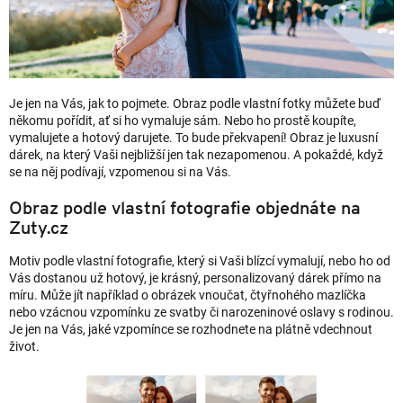
Je jen na Vás, jak to pojmete. Obraz podle vlastní fotky můžete buď
někomu pořídit, ať si ho vymaluje sám. Nebo ho prostě koupíte,
vymalujete a hotový darujete. To bude překvapení! Obraz je luxusní
dárek, na který Vaši nejbližší jen tak nezapomenou. A pokaždé, když
se na něj podívají, vzpomenou si na Vás.
Obraz podle vlastní fotografie objednáte na
Zuty.cz
Motiv podle vlastní fotografie, který si Vaši blízcí vymalují, nebo ho od
Vás dostanou už hotový, je krásný, personalizovaný dárek přímo na
míru. Může jít například o obrázek vnoučat, čtyřnohého mazlíčka
nebo vzácnou vzpomínku ze svatby či narozeninové oslavy s rodinou.
Je jen na Vás, jaké vzpomínce se rozhodnete na plátně vdechnout
život.