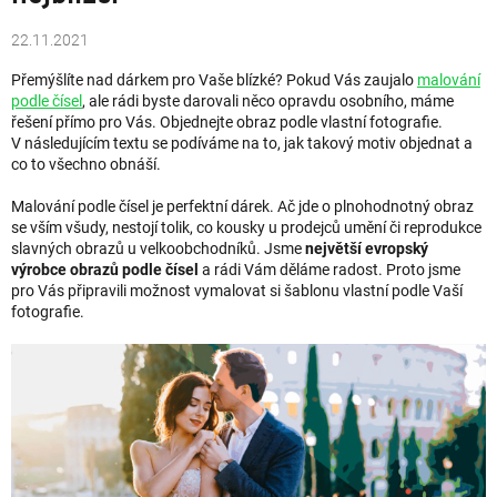
22.11.2021
Přemýšlíte nad dárkem pro Vaše blízké? Pokud Vás zaujalo
malování
podle čísel
, ale rádi byste darovali něco opravdu osobního, máme
řešení přímo pro Vás. Objednejte obraz podle vlastní fotografie.
V následujícím textu se podíváme na to, jak takový motiv objednat a
co to všechno obnáší.
Malování podle čísel je perfektní dárek. Ač jde o plnohodnotný obraz
se vším všudy, nestojí tolik, co kousky u prodejců umění či reprodukce
slavných obrazů u velkoobchodníků. Jsme
největší evropský
výrobce obrazů
podle čísel
a rádi Vám děláme radost. Proto jsme
pro Vás připravili možnost vymalovat si šablonu vlastní podle Vaší
fotografie.