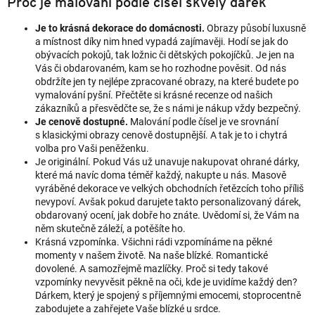
Proč je malování podle čísel skvělý dárek
Je to krásná dekorace do domácnosti.
Obrazy působí luxusně
a místnost díky nim hned vypadá zajímavěji. Hodí se jak do
obývacích pokojů, tak ložnic či dětských pokojíčků. Je jen na
Vás či obdarovaném, kam se ho rozhodne pověsit. Od nás
obdržíte jen ty nejlépe zpracované obrazy, na které budete po
vymalování pyšní. Přečtěte si krásné recenze od našich
zákazníků a přesvědčte se, že s námi je nákup vždy bezpečný.
Je cenově dostupné.
Malování podle čísel je ve srovnání
s klasickými obrazy cenově dostupnější. A tak je to i chytrá
volba pro Vaši peněženku.
Je originální.
Pokud Vás už unavuje nakupovat ohrané dárky,
které má navíc doma téměř každý, nakupte u nás. Masově
vyráběné dekorace ve velkých obchodních řetězcích toho příliš
nevypoví. Avšak pokud darujete takto personalizovaný dárek,
obdarovaný ocení, jak dobře ho znáte. Uvědomí si, že Vám na
něm skutečně záleží, a potěšíte ho.
Krásná vzpomínka.
Všichni rádi vzpomínáme na pěkné
momenty v našem životě. Na naše blízké. Romantické
dovolené. A samozřejmě mazlíčky. Proč si tedy takové
vzpomínky nevyvěsit pěkně na oči, kde je uvidíme každý den?
Dárkem, který je spojený s příjemnými emocemi, stoprocentně
zabodujete a zahřejete Vaše blízké u srdce.