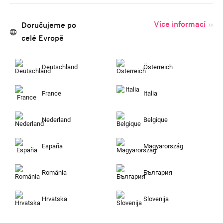
Více informací
Doručujeme po
celé Evropě
Deutschland
Österreich
France
Italia
Nederland
Belgique
España
Magyarország
România
България
Hrvatska
Slovenija