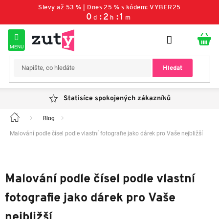
Přejít
Slevy až 53 % | Dnes 25 % s kódem: VYBER25
na
0
:
2
:
1
d
h
m
obsah
Hledat
Statisíce spokojených zákazníků
Blog
Domů
Malování podle čísel podle vlastní fotografie jako dárek pro Vaše nejbližší
Malování podle čísel podle vlastní
fotografie jako dárek pro Vaše
nejbližší