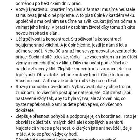
odměnou po hektickém dni v práci.
Rozvíjí kreativitu
. Kreativní myšlení a fantazii musíme neustále
stimulovat, jinak o ně přijdeme. A to platí úplně v každém věku.
Společně s malováním se učíme na svět koukat jinýma očima a
vnímat jeho krásy. V práci i v osobním životě díky tomu získáte
novou inspiraci a elán.
Učí trpělivosti a koncentraci
. S trpělivostí a koncentrací
bojujeme snad všichni. A je úplně jedno, jestli je nám 6 let a
učíme se psát. Nebo 30 a snažíme se vypracovat prezentaci do
práce. Sociální sítě, televize, rádio – ze všech stran na nás útočí
vjemy a nenechají nás v klidu. Díky malování podle čísel ale
najdete ztracený klid. Zlepšíte koncentraci a zapracujete i na
trpělivosti. Obraz totiž nebude hotový hned. Chce to trochu
Vašeho času. Zato se ale budete mít vždy na co těšit.
Rozvíjí manuální dovednosti
. Vybarvovat plošky chce trochu
zručnosti. To všechno postupně natrénujete. Obtížnosti jsou
nastavené vždy tak, aby to byla výzva, ale zároveň nic, co
byste nepřekonali. Sami budete překvapení, co všechno
dokážete.
Zlepšuje přesnost pohybů a podporuje jejich koordinaci
. Toto je
obzvlášť důležité u malých dětí, ale i dospělých a seniorů.
Najdete cit v ruce a přesnost, o kterých jste ani nevěděli, že je
máte. A to se přeci vždycky hodí.
Předchází degenerativním změnám mozku u seniorů
.