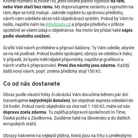
Kromě rozměru si zvolte i to, jestli chcete plátno vypnout
na rám,
nebo Vám stačí bez rámu.
My doporučujeme variantu s vypnutím na
rám, lépe se totiž maluje. Jakmile najdete tu správnou předlohu,
návrh nám odešlete skrze náš objednávací systém. Pokud by Vám to
nešlo, napište nám na
info@zuty.cz
a připojte předlohu v příloze
společně se všemi údaji o objednávce. Na motiv lze přidat také
nápis
podle vlastního uvážení.
Grafik Váš návrh prohlédne a připraví šablony. Ty Vám odešle, abyste
se na ně podívali. Pokud budete spokojení, obrazy se odešlou k tisku.
V případě, že byste měli nějaké připomínky, napište je grafikovi a
návrh vraťte k přepracování.
První dva návrhy jsou zdarma.
Každý
další nový návrh, popř. změna předlohy stojí 150 Kč.
Co od nás dostanete
Obraz podle vlastní fotky či obrázků Vám doručíme během pár dní.
Garantujeme
nejrychlejší doručení
, lze objednat express odeslání do
24 hodin. Pokud navíc objednáte za více než 1 100 Kč, máte od nás
dopravu zcela zdarma
. Tu zajišťují přepravní společnosti In Time,
Česká pošta a Zásilkovna. Zasíláme také na Slovensko a do dalších
evropských států.
Obrazy tiskneme na nejlepší plátna, která jsou na trhu s uměleckými