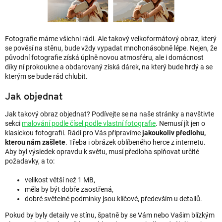
Fotografie máme všichni rádi. Ale takový velkoformátový obraz, který
se pověsí na stěnu, bude vždy vypadat mnohonásobně lépe. Nejen, že
původní fotografie získá úplně novou atmosféru, ale i domácnost
díky ní prokoukne a obdarovaný získá dárek, na který bude hrdý a se
kterým se bude rád chlubit.
Jak objednat
Jak takový obraz objednat? Podívejte se na naše stránky a navštivte
sekci
malování podle čísel podle vlastní fotografie
. Nemusí jít jen o
klasickou fotografii. Rádi pro Vás připravíme
jakoukoliv předlohu,
kterou nám zašlete
. Třeba i obrázek oblíbeného herce z internetu.
Aby byl výsledek opravdu k světu, musí předloha splňovat určité
požadavky, a to:
velikost větší než 1 MB,
měla by být dobře zaostřená,
dobré světelné podmínky jsou klíčové, především u detailů.
Pokud by byly detaily ve stínu, špatně by se Vám nebo Vašim blízkým