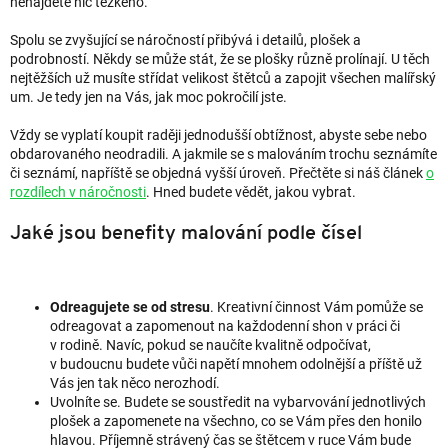
nenajdete nic těžkého.
Spolu se zvyšující se náročností přibývá i detailů, plošek a
podrobností. Někdy se může stát, že se plošky různě prolínají. U těch
nejtěžších už musíte střídat velikost štětců a zapojit všechen malířský
um. Je tedy jen na Vás, jak moc pokročilí jste.
Vždy se vyplatí koupit raději jednodušší obtížnost, abyste sebe nebo
obdarovaného neodradili. A jakmile se s malováním trochu seznámíte
či seznámí, napříště se objedná vyšší úroveň. Přečtěte si náš článek
o
rozdílech v náročnosti
. Hned budete vědět, jakou vybrat.
Jaké jsou benefity malování podle čísel
Odreagujete se od stresu
. Kreativní činnost Vám pomůže se
odreagovat a zapomenout na každodenní shon v práci či
v rodině. Navíc, pokud se naučíte kvalitně odpočívat,
v budoucnu budete vůči napětí mnohem odolnější a příště už
Vás jen tak něco nerozhodí.
Uvolníte se
. Budete se soustředit na vybarvování jednotlivých
plošek a zapomenete na všechno, co se Vám přes den honilo
hlavou. Příjemně strávený čas se štětcem v ruce Vám bude