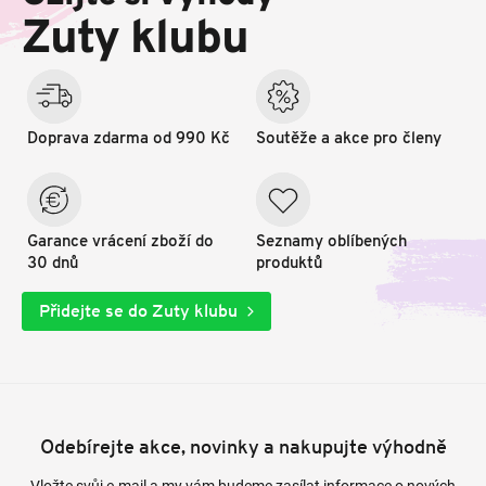
t
Zuty klubu
í
Doprava zdarma od 990 Kč
Soutěže a akce pro členy
Garance vrácení zboží do
Seznamy oblíbených
30 dnů
produktů
Přidejte se do Zuty klubu
Odebírejte akce, novinky a nakupujte výhodně
Vložte svůj e-mail a my vám budeme zasílat informace o nových