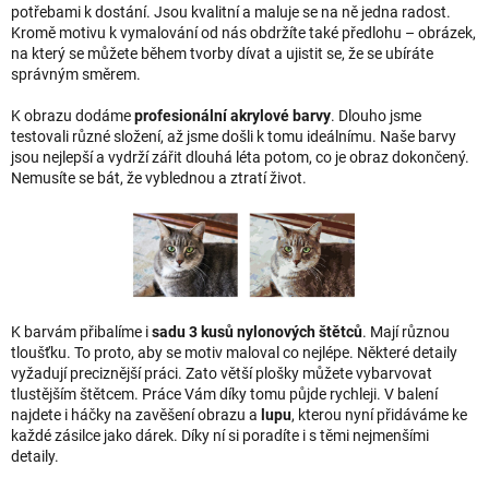
potřebami k dostání. Jsou kvalitní a maluje se na ně jedna radost.
Kromě motivu k vymalování od nás obdržíte také předlohu – obrázek,
na který se můžete během tvorby dívat a ujistit se, že se ubíráte
správným směrem.
K obrazu dodáme
profesionální akrylové barvy
. Dlouho jsme
testovali různé složení, až jsme došli k tomu ideálnímu. Naše barvy
jsou nejlepší a vydrží zářit dlouhá léta potom, co je obraz dokončený.
Nemusíte se bát, že vyblednou a ztratí život.
K barvám přibalíme i
sadu 3 kusů nylonových štětců
. Mají různou
tloušťku. To proto, aby se motiv maloval co nejlépe. Některé detaily
vyžadují preciznější práci. Zato větší plošky můžete vybarvovat
tlustějším štětcem. Práce Vám díky tomu půjde rychleji. V balení
najdete i háčky na zavěšení obrazu a
lupu
, kterou nyní přidáváme ke
každé zásilce jako dárek. Díky ní si poradíte i s těmi nejmenšími
detaily.