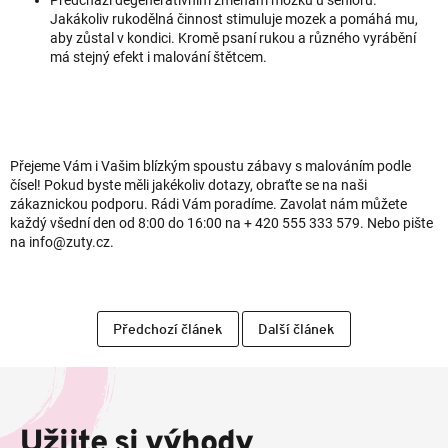
Jakákoliv rukodělná činnost stimuluje mozek a pomáhá mu,
aby zůstal v kondici. Kromě psaní rukou a různého vyrábění
má stejný efekt i malování štětcem.
Přejeme Vám i Vašim blízkým spoustu zábavy s malováním podle
čísel! Pokud byste měli jakékoliv dotazy, obraťte se na naši
zákaznickou podporu. Rádi Vám poradíme. Zavolat nám můžete
každý všední den od 8:00 do 16:00 na + 420 555 333 579. Nebo pište
na info@zuty.cz.
Předchozí článek
Další článek
Z
á
p
Užijte si výhody
a