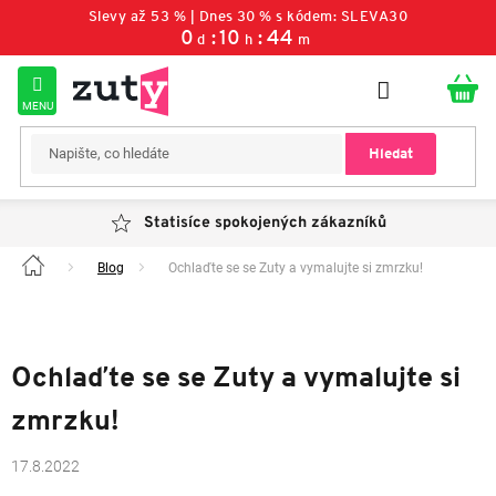
Přejít
Slevy až 53 % | Dnes 30 % s kódem: SLEVA30
na
0
:
10
:
44
d
h
m
obsah
Hledat
Statisíce spokojených zákazníků
Blog
Ochlaďte se se Zuty a vymalujte si zmrzku!
Domů
Ochlaďte se se Zuty a vymalujte si
zmrzku!
17.8.2022