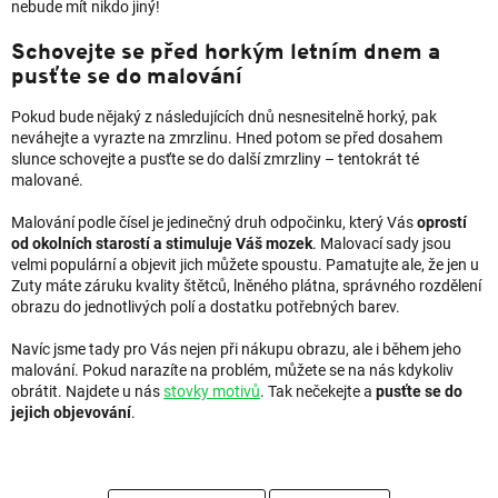
nebude mít nikdo jiný!
Schovejte se před horkým letním dnem a
pusťte se do malování
Pokud bude nějaký z následujících dnů nesnesitelně horký, pak
neváhejte a vyrazte na zmrzlinu. Hned potom se před dosahem
slunce schovejte a pusťte se do další zmrzliny – tentokrát té
malované.
Malování podle čísel je jedinečný druh odpočinku, který Vás
oprostí
od okolních starostí a stimuluje Váš mozek
. Malovací sady jsou
velmi populární a objevit jich můžete spoustu. Pamatujte ale, že jen u
Zuty máte záruku kvality štětců, lněného plátna, správného rozdělení
obrazu do jednotlivých polí a dostatku potřebných barev.
Navíc jsme tady pro Vás nejen při nákupu obrazu, ale i během jeho
malování. Pokud narazíte na problém, můžete se na nás kdykoliv
obrátit. Najdete u nás
stovky motivů
. Tak nečekejte a
pusťte se do
jejich objevování
.