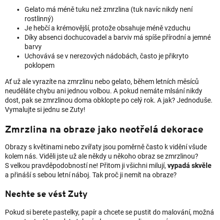
Gelato má méně tuku než zmrzlina (tuk navíc nikdy není
rostlinný)
Je hebčí a krémovější, protože obsahuje méně vzduchu
Díky absenci dochucovadel a barviv má spíše přírodní a jemné
barvy
Uchovává se v nerezových nádobách, často je přikryto
poklopem
Ať už ale vyrazíte na zmrzlinu nebo gelato, během letních měsíců
neuděláte chybu ani jednou volbou. A pokud nemáte mlsání nikdy
dost, pak se zmrzlinou doma obklopte po celý rok. A jak? Jednoduše.
Vymalujte si jednu se Zuty!
Zmrzlina na obraze jako neotřelá dekorace
Obrazy s květinami nebo zvířaty jsou poměrně často k vidění všude
kolem nás. Viděli jste už ale někdy u někoho obraz se zmrzlinou?
S velkou pravděpodobností ne! Přitom ji všichni milují,
vypadá skvěle
a přináší s sebou letní náboj. Tak proč ji nemít na obraze?
Nechte se vést Zuty
Pokud si berete pastelky, papír a chcete se pustit do malování, možná