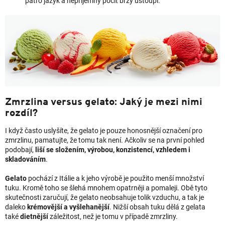
patro jazyk a nepříjemný pocit brzy ustoupí.
Zmrzlina versus gelato: Jaký je mezi nimi
rozdíl?
I když často uslyšíte, že gelato je pouze honosnější označení pro
zmrzlinu, pamatujte, že tomu tak není. Ačkoliv se na první pohled
podobají,
liší se složením, výrobou, konzistencí, vzhledem i
skladováním
.
Gelato
pochází z Itálie a k jeho výrobě je použito menší množství
tuku. Kromě toho se šlehá mnohem opatrněji a pomaleji. Obě tyto
skutečnosti zaručují, že gelato neobsahuje tolik vzduchu, a tak je
daleko
krémovější a vyšlehanější
. Nižší obsah tuku dělá z gelata
také
dietnější
záležitost, než je tomu v případě zmrzliny.