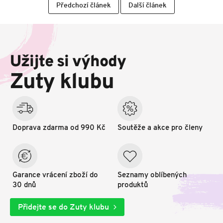
Předchozí článek
Další článek
Z
á
p
Užijte si výhody
a
t
Zuty klubu
í
Doprava zdarma od 990 Kč
Soutěže a akce pro členy
Garance vrácení zboží do
Seznamy oblíbených
30 dnů
produktů
Přidejte se do Zuty klubu