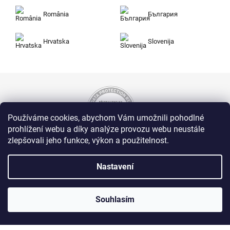
România
България
Hrvatska
Slovenija
Používáme cookies, abychom Vám umožnili pohodlné
prohlížení webu a díky analýze provozu webu neustále
zlepšovali jeho funkce, výkon a použitelnost.
Nakupujte na Zuty bezpečně a bez obav. Díky
HTTPS protokolu jsou Vaše citlivá data v
Nastavení
naprostém bezpečí, veškeré informace mezi
prohlížečem a serverem se přenášejí v
zašifrované podobě.
Souhlasím
Zuty, Westlogic s.r.o., Olomoucká 267/29, Opava, 746 01