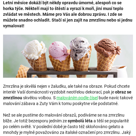
Letní měsíce dokáží být někdy opravdu úmorné, alespoň co se
horka týče. Někteří mají to štěstí a vyrazí k moři, jiní musí teplo
zvládat ve městech. Máme pro Vás ale dobrou zprávu. I zde se
můžete snadno ochladit. Stačí si jen zajít na zmrzlinu nebo si jednu
vymalovat!
Zmrzlina je skvělá nejen v žaludku, ale také na obraze. Pokud chcete
interiér Vaší domácnosti vyzdobit neotřelou dekorací, pak je
obraz se
zmrzlinou
skvělou volbou. S
malováním podle čísel
bude navíc takové
malování zábava a Zuty Vám k tomu poskytne vše podstatné.
Než se ale pustíme do malování obrazů, podíváme se na zmrzlinu
blíže. Je totiž bezesporu jedním ze
symbolů léta
a těší se popularitě
po celém světě. V poslední době je často též skloňováno gelato a
mnohdy je mylně považováno za italské označení pro zmrzlinu. Jaký