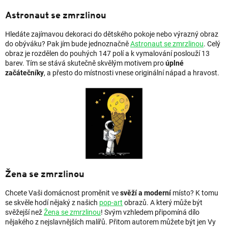
Astronaut se zmrzlinou
Hledáte zajímavou dekoraci do dětského pokoje nebo výrazný obraz
do obýváku? Pak jím bude jednoznačně
Astronaut se zmrzlinou
. Celý
obraz je rozdělen do pouhých 147 polí a k vymalování poslouží 13
barev. Tím se stává skutečně skvělým motivem pro
úplné
začátečníky
, a přesto do místnosti vnese originální nápad a hravost.
Žena se zmrzlinou
Chcete Vaši domácnost proměnit ve
svěží a moderní
místo? K tomu
se skvěle hodí nějaký z našich
pop-art
obrazů. A který může být
svěžejší než
Žena se zmrzlinou
! Svým vzhledem připomíná dílo
nějakého z nejslavnějších malířů. Přitom autorem můžete být jen Vy