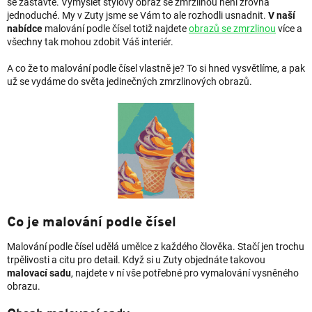
se zastavte. Vymyslet stylový obraz se zmrzlinou není zrovna
jednoduché. My v Zuty jsme se Vám to ale rozhodli usnadnit.
V naší
nabídce
malování podle čísel totiž najdete
obrazů se zmrzlinou
více a
všechny tak mohou zdobit Váš interiér.
A co že to malování podle čísel vlastně je? To si hned vysvětlíme, a pak
už se vydáme do světa jedinečných zmrzlinových obrazů.
Co je malování podle čísel
Malování podle čísel udělá umělce z každého člověka. Stačí jen trochu
trpělivosti a citu pro detail. Když si u Zuty objednáte takovou
malovací sadu
, najdete v ní vše potřebné pro vymalování vysněného
obrazu.