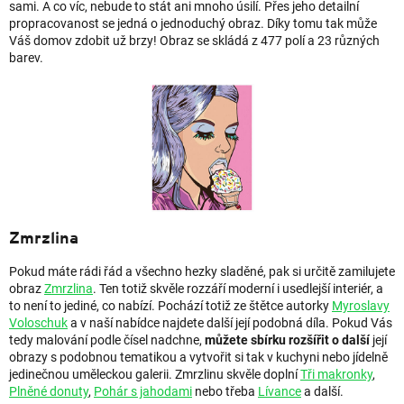
sami. A co víc, nebude to stát ani mnoho úsilí. Přes jeho detailní
propracovanost se jedná o jednoduchý obraz. Díky tomu tak může
Váš domov zdobit už brzy! Obraz se skládá z 477 polí a 23 různých
barev.
Zmrzlina
Pokud máte rádi řád a všechno hezky sladěné, pak si určitě zamilujete
obraz
Zmrzlina
. Ten totiž skvěle rozzáří moderní i usedlejší interiér, a
to není to jediné, co nabízí. Pochází totiž ze štětce autorky
Myroslavy
Voloschuk
a v naší nabídce najdete další její podobná díla. Pokud Vás
tedy malování podle čísel nadchne,
můžete sbírku rozšířit o další
její
obrazy s podobnou tematikou a vytvořit si tak v kuchyni nebo jídelně
jedinečnou uměleckou galerii. Zmrzlinu skvěle doplní
Tři makronky
,
Plněné donuty
,
Pohár s jahodami
nebo třeba
Lívance
a další.