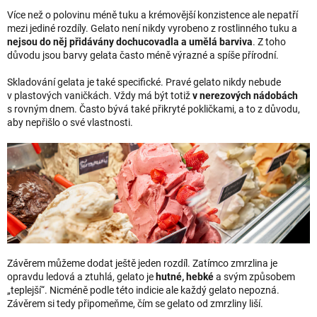
Více než o polovinu méně tuku a krémovější konzistence ale nepatří
mezi jediné rozdíly. Gelato není nikdy vyrobeno z rostlinného tuku a
nejsou do něj přidávány dochucovadla a umělá barviva
. Z toho
důvodu jsou barvy gelata často méně výrazné a spíše přírodní.
Skladování gelata je také specifické. Pravé gelato nikdy nebude
v plastových vaničkách. Vždy má být totiž
v nerezových nádobách
s rovným dnem. Často bývá také přikryté pokličkami, a to z důvodu,
aby nepřišlo o své vlastnosti.
Závěrem můžeme dodat ještě jeden rozdíl. Zatímco zmrzlina je
opravdu ledová a ztuhlá, gelato je
hutné, hebké
a svým způsobem
„teplejší“. Nicméně podle této indicie ale každý gelato nepozná.
Závěrem si tedy připomeňme, čím se gelato od zmrzliny liší.