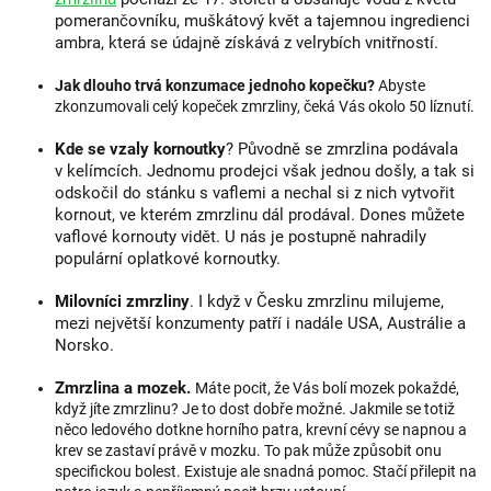
pomerančovníku, muškátový květ a tajemnou ingredienci
ambra, která se údajně získává z velrybích vnitřností.
Jak dlouho trvá konzumace jednoho kopečku?
Abyste
zkonzumovali celý kopeček zmrzliny, čeká Vás okolo 50 líznutí.
Kde se vzaly kornoutky
? Původně se zmrzlina podávala
v kelímcích. Jednomu prodejci však jednou došly, a tak si
odskočil do stánku s vaflemi a nechal si z nich vytvořit
kornout, ve kterém zmrzlinu dál prodával. Dones můžete
vaflové kornouty vidět. U nás je postupně nahradily
populární oplatkové kornoutky.
Milovníci zmrzliny
. I když v Česku zmrzlinu milujeme,
mezi největší konzumenty patří i nadále USA, Austrálie a
Norsko.
Zmrzlina a mozek.
Máte pocit, že Vás bolí mozek pokaždé,
když jíte zmrzlinu? Je to dost dobře možné. Jakmile se totiž
něco ledového dotkne horního patra, krevní cévy se napnou a
krev se zastaví právě v mozku. To pak může způsobit onu
specifickou bolest. Existuje ale snadná pomoc. Stačí přilepit na