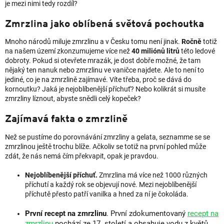
je mezi nimi tedy rozdíl?
Zmrzlina jako oblíbená světová pochoutka
Mnoho národů miluje zmrzlinu a v Česku tomu není jinak.
Ročně
totiž
na našem území zkonzumujeme více než
40 miliónů litrů
této ledové
dobroty. Pokud si otevřete mrazák, je dost dobře možné, že tam
nějaký ten nanuk nebo zmrzlinu ve vaničce najdete. Ale to není to
jediné, co je na zmrzlině zajímavé. Víte třeba, proč se dává do
kornoutku? Jaká je nejoblíbenější příchuť? Nebo kolikrát si musíte
zmrzliny líznout, abyste snědli celý kopeček?
Zajímavá fakta o zmrzlině
Než se pustíme do porovnávání zmrzliny a gelata, seznamme se se
zmrzlinou ještě trochu blíže. Ačkoliv se totiž na první pohled může
zdát, že nás nemá čím překvapit, opak je pravdou.
Nejoblíbenější příchuť.
Zmrzlina má více než 1000 různých
příchutí a každý rok se objevují nové. Mezi nejoblíbenější
příchutě přesto patří vanilka a hned za ní je čokoláda.
První recept na zmrzlinu
. První zdokumentovaný
recept na
zmrzlinu
pochází ze 17. století a obsahuje vodu z květů