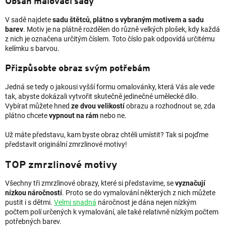
Obsah malovací sady
V sadě najdete
sadu štětců, plátno s vybraným motivem a sadu
barev
. Motiv je na plátně rozdělen do různě velkých plošek, kdy každá
z nich je označena určitým číslem. Toto číslo pak odpovídá určitému
kelímku s barvou.
Přizpůsobte obraz svým potřebám
Jedná se tedy o jakousi vyšší formu omalovánky, která Vás ale vede
tak, abyste dokázali vytvořit skutečně jedinečné umělecké dílo.
Vybírat můžete hned
ze dvou velikostí
obrazu a rozhodnout se, zda
plátno chcete
vypnout na rám
nebo ne.
Už máte představu, kam byste obraz chtěli umístit? Tak si pojďme
představit originální zmrzlinové motivy!
TOP zmrzlinové motivy
Všechny tři zmrzlinové obrazy, které si představíme, se
vyznačují
nízkou náročností
. Proto se do vymalování některých z nich můžete
pustit i s dětmi.
Velmi snadná
náročnost je dána nejen nízkým
počtem polí určených k vymalování, ale také relativně nízkým počtem
potřebných barev.