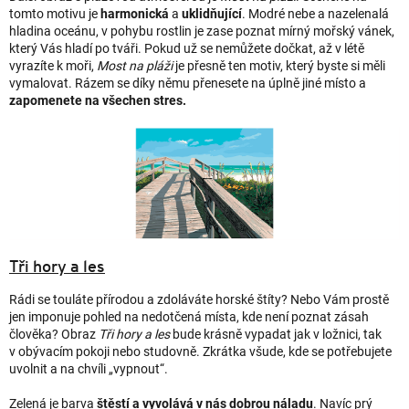
tomto motivu je
harmonická
a
uklidňující
. Modré nebe a nazelenalá
hladina oceánu, v pohybu rostlin je zase poznat mírný mořský vánek,
který Vás hladí po tváři. Pokud už se nemůžete dočkat, až v létě
vyrazíte k moři,
Most na pláži
je přesně ten motiv, který byste si měli
vymalovat. Rázem se díky němu přenesete na úplně jiné místo a
zapomenete na všechen stres.
Tři hory a les
Rádi se touláte přírodou a zdoláváte horské štíty? Nebo Vám prostě
jen imponuje pohled na nedotčená místa, kde není poznat zásah
člověka? Obraz
Tři hory a les
bude krásně vypadat jak v ložnici, tak
v obývacím pokoji nebo studovně. Zkrátka všude, kde se potřebujete
uvolnit a na chvíli „vypnout“.
Zelená je barva
štěstí a vyvolává v nás dobrou náladu
. Navíc prý