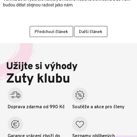
budou dělat stejnou radost jako nám.
Předchozí článek
Další článek
Z
á
p
Užijte si výhody
a
t
Zuty klubu
í
Doprava zdarma od 990 Kč
Soutěže a akce pro členy
Garance vrácení zboží do
Seznamy oblíbených