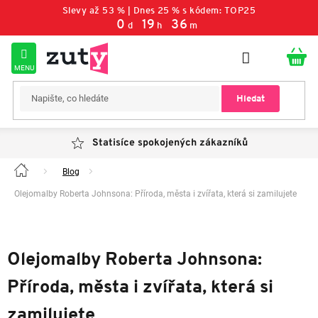
Přejít
Slevy až 53 % | Dnes 25 % s kódem: TOP25
na
0
:
19
:
36
d
h
m
obsah
Hledat
Statisíce spokojených zákazníků
Blog
Domů
Olejomalby Roberta Johnsona: Příroda, města i zvířata, která si zamilujete
Olejomalby Roberta Johnsona:
Příroda, města i zvířata, která si
zamilujete