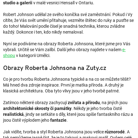
studio a galerii
v malé vesnici Hensall v Ontariu.
Robert Johnson udělal ze svého koníčka své zaměstnání. Pokud i Vy
cítíte, že Vás svět umění přitahuje, vezměte štětec do ruky a pusťte se
do toho! Malování podle čísel je snadná technika, kterou zvládne
každý. Dokonce i ten, kdo nikdy nemaloval.
Nyní se podíváme na obrazy Roberta Johnsona, které jsme pro Vás
vybrali. Určitě se Vám zalíbí. Další jeho obrazy najdete v našem
e-
shopu
v kategorii Umělci.
Obrazy Roberta Johnsona na Zuty.cz
Co je pro tvorbu Roberta Johnsona typické a na co se můžete těšit?
Má hned dva zdroje inspirace. První je matka příroda. A druhý je
klasická architektura. Oba tyto vlivy jsou v jeho tvorbě patrné.
Zatímco některé obrazy zachycují
zvířata a přírodu
, na jiných jsou
architektonické skvosty či památky
. Někdy je jeho tvorba čistě
realistická
, jindy se setkáte s díly, které jsou spíše fantaskního rázu a
jsou čistě výplodem jeho
fantazie
.
Jak vidíte, tvorba a styl Roberta Johnsona jsou velice
různorodé
. A
tak nemůžeme jasně říct, že je to takový a makový malíř. Ovšem celé