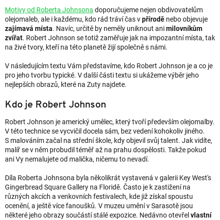
Motivy od Roberta Johnsona
doporučujeme nejen obdivovatelům
olejomaleb, ale i každému, kdo rád tráví čas v
přírodě
nebo objevuje
zajímavá místa
. Navíc, určitě by neměly uniknout ani
milovníkům
zvířat
. Robert Johnson se totiž zaměřuje jak na impozantní místa, tak
na živé tvory, kteří na této planetě žijí společně s námi.
V následujícím textu Vám představíme, kdo Robert Johnson je a co je
pro jeho tvorbu typické. V další části textu si ukážeme výběr jeho
nejlepších obrazů, které na Zuty najdete.
Kdo je Robert Johnson
Robert Johnson je americký umělec, který tvoří především olejomalby.
V této technice se vycvičil docela sám, bez vedení kohokoliv jiného.
S malováním začal na střední škole, kdy objevil svůj talent. Jak vidíte,
malíř se v něm probudil téměř až na prahu dospělosti. Takže pokud
ani Vy nemalujete od malička, ničemu to nevadí.
Díla Roberta Johnsona byla několikrát vystavená v galerii Key West's
Gingerbread Square Gallery na Floridě. Často je k zastižení na
různých akcích a venkovních festivalech, kde již získal spoustu
ocenění, a ještě více fanoušků. V muzeu umění v Sarasotě jsou
některé jeho obrazy součástí stálé expozice. Nedávno otevřel
vlastní