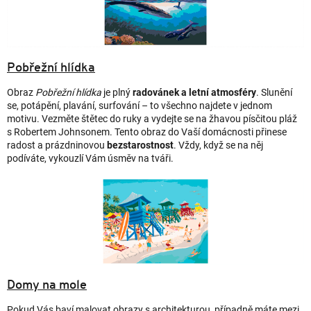
Pobřežní hlídka
Obraz
Pobřežní hlídka
je plný
radovánek a letní atmosféry
. Slunění
se, potápění, plavání, surfování – to všechno najdete v jednom
motivu. Vezměte štětec do ruky a vydejte se na žhavou písčitou pláž
s Robertem Johnsonem. Tento obraz do Vaší domácnosti přinese
radost a prázdninovou
bezstarostnost
. Vždy, když se na něj
podíváte, vykouzlí Vám úsměv na tváři.
Domy na mole
Pokud Vás baví malovat obrazy s architekturou, případně máte mezi