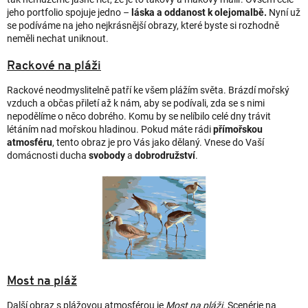
jeho portfolio spojuje jedno –
láska a oddanost k olejomalbě.
Nyní už
se podíváme na jeho nejkrásnější obrazy, které byste si rozhodně
neměli nechat uniknout.
Rackové na pláži
Rackové neodmyslitelně patří ke všem plážím světa. Brázdí mořský
vzduch a občas přiletí až k nám, aby se podívali, zda se s nimi
nepodělíme o něco dobrého. Komu by se nelíbilo celé dny trávit
létáním nad mořskou hladinou. Pokud máte rádi
přímořskou
atmosféru
, tento obraz je pro Vás jako dělaný. Vnese do Vaší
domácnosti ducha
svobody
a
dobrodružství
.
Most na pláž
Další obraz s plážovou atmosférou je
Most na pláži
. Scenérie na