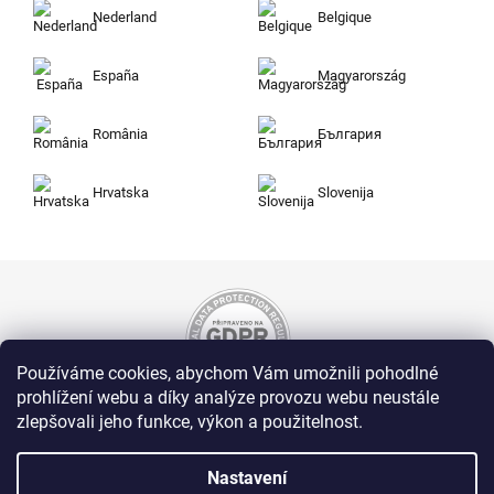
Nederland
Belgique
España
Magyarország
România
България
Hrvatska
Slovenija
Používáme cookies, abychom Vám umožnili pohodlné
prohlížení webu a díky analýze provozu webu neustále
zlepšovali jeho funkce, výkon a použitelnost.
Nakupujte na Zuty bezpečně a bez obav. Díky
HTTPS protokolu jsou Vaše citlivá data v
naprostém bezpečí, veškeré informace mezi
Nastavení
prohlížečem a serverem se přenášejí v