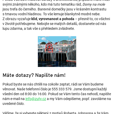
svými známými někoho, kdo má tuto tematiku rád,
Domy na mole
jsou trefa do černého. Barevné domečky jsou v krásném kontrastu
s tmavou vodní hladinou. To vše lemuje blankytně modré nebe.
Z obrazu vyzařuje
klid, vyrovnanost a pohoda
– přesně to, co všichni
v životě potřebujeme. Nebojte se malých detailů, dostanete od nás
lupu zdarma, a tak vše s přehledem zvládnete.
Máte dotazy? Napište nám!
Pokud byste se nás chtěli na cokoliv zeptat, rádi se Vám budeme
věnovat. Naše telefonní číslo je 555 333 579. Jsme dostupní každý
všední den od 8:00 do 16:00. Pokud se Vám tento čas nehodí, napište
nám e-mail na
info@zuty.cz
a my Vám odepíšeme, popř. zavoláme na
uvedené číslo.
Věříme, že si vyberete některý z motivů Roberta Johnsona a že Vám