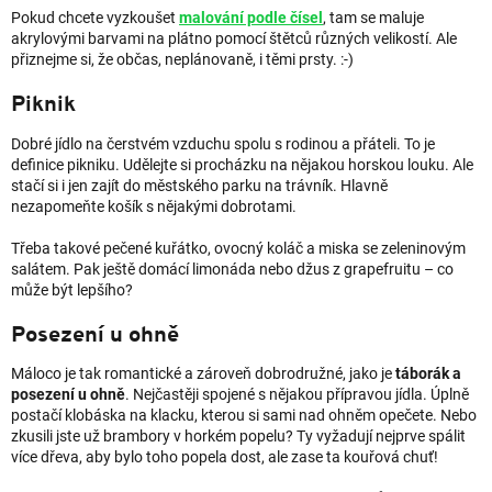
Pokud chcete vyzkoušet
malování podle čísel
, tam se maluje
akrylovými barvami na plátno pomocí štětců různých velikostí. Ale
přiznejme si, že občas, neplánovaně, i těmi prsty. :-)
Piknik
Dobré jídlo na čerstvém vzduchu spolu s rodinou a přáteli. To je
definice pikniku. Udělejte si procházku na nějakou horskou louku. Ale
stačí si i jen zajít do městského parku na trávník. Hlavně
nezapomeňte košík s nějakými dobrotami.
Třeba takové pečené kuřátko, ovocný koláč a miska se zeleninovým
salátem. Pak ještě domácí limonáda nebo džus z grapefruitu – co
může být lepšího?
Posezení u ohně
Máloco je tak romantické a zároveň dobrodružné, jako je
táborák a
posezení u ohně
. Nejčastěji spojené s nějakou přípravou jídla. Úplně
postačí klobáska na klacku, kterou si sami nad ohněm opečete. Nebo
zkusili jste už brambory v horkém popelu? Ty vyžadují nejprve spálit
více dřeva, aby bylo toho popela dost, ale zase ta kouřová chuť!