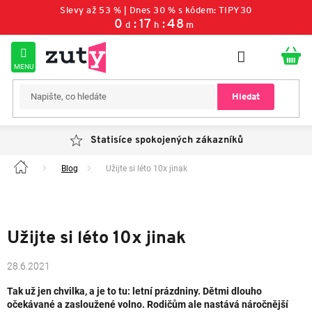
Přejít
Slevy až 53 % | Dnes 30 % s kódem: TIPY30
na
0
:
17
:
48
d
h
m
obsah
Hledat
Statisíce spokojených zákazníků
Blog
Užijte si léto 10x jinak
Domů
Užijte si léto 10x jinak
28.6.2021
Tak už jen chvilka, a je to tu: letní prázdniny. Dětmi dlouho
očekávané a zasloužené volno. Rodičům ale nastává náročnější