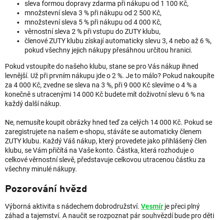
sleva formou dopravy zdarma při nákupu od 1 100 Kč,
množstevní sleva 3 % při nákupu od 2 500 Kč,
množstevní sleva 5 % při nákupu od 4 000 Kč,
věrnostní sleva 2 % při vstupu do ZUTY klubu,
členové ZUTY klubu získají automaticky slevu 3, 4 nebo až 6 %,
pokud všechny jejich nákupy přesáhnou určitou hranici.
Pokud vstoupíte do našeho klubu, stane se pro Vás nákup ihned
levnější. Už při prvním nákupu jde o 2 %. Je to málo? Pokud nakoupíte
za 4 000 Kč, zvedne se sleva na 3 %, při 9 000 Kč slevíme o 4 % a
konečně s utracenými 14 000 Kč budete mít doživotní slevu 6 % na
každý další nákup.
Ne, nemusíte koupit obrázky hned teď za celých 14 000 Kč. Pokud se
zaregistrujete na našem e-shopu, stáváte se automaticky členem
ZUTY klubu. Každý Váš nákup, který provedete jako přihlášený člen
klubu, se Vám přičítá na Vaše konto. Částka, která rozhoduje o
celkové věrnostní slevě, představuje celkovou utracenou částku za
všechny minulé nákupy.
Pozorování hvězd
Výborná aktivita s nádechem dobrodružství.
Vesmír
je přeci plný
záhad a tajemství. A naučit se rozpoznat pár souhvězdí bude pro děti