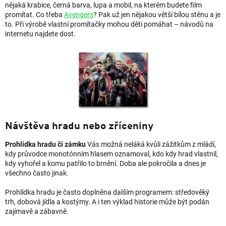
nějaká krabice, černá barva, lupa a mobil, na kterém budete film
promítat. Co třeba
Avengers
? Pak už jen nějakou větší bílou stěnu a je
to. Při výrobě vlastní promítačky mohou děti pomáhat – návodů na
internetu najdete dost.
Návštěva hradu nebo zříceniny
Prohlídka hradu či zámku
Vás možná neláká kvůli zážitkům z mládí,
kdy průvodce monotónním hlasem oznamoval, kdo kdy hrad vlastnil,
kdy vyhořel a komu patřilo to brnění. Doba ale pokročila a dnes je
všechno často jinak.
Prohlídka hradu je často doplněna dalším programem: středověký
trh, dobová jídla a kostýmy. A i ten výklad historie může být podán
zajímavě a zábavně.