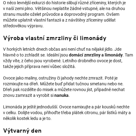
O něco levnější exkurzi do historie slibují různé zříceniny, kterých je
v naší zemi plno. Většinou neplatíte žádné vstupné, ale na druhou
stranu musíte oželet průvodce a doprovodný program. Ovšem
můžete uplatnit vlastní fantazii a z návštěvy zříceniny udělat
středověkou výpravu.
Výroba vlastní zmrzliny či limonády
V horkých letních dnech občas ani není chuť na nějaké jídlo. Jde
hlavně o to zchladit se. Ideální jsou
domácí zmrzliny a limonády
. Tam
vždy víte, z čeho jsou vyrobené. Letního drobného ovoce je dost,
takže jejich příprava není vůbec složitá.
Ovoce jako maliny, ostružiny či jahody nechte zmrazit. Poté je
rozmixujte na dřeň. Můžete buď přidat tučnou smetanu nebo ne.
Dřeň pak rozdělte do misek a můžete rovnou jíst, případně nechat
znovu zamrazit a vyrobit si
nanuka
.
Limonáda je ještě jednodušší. Ovoce namixujte a pár kousků nechte
v celku. Dolijte vodou, přihoďte třeba plátek citronu, pár lístků máty a
několik kostek ledu a je to.
Výtvarný den