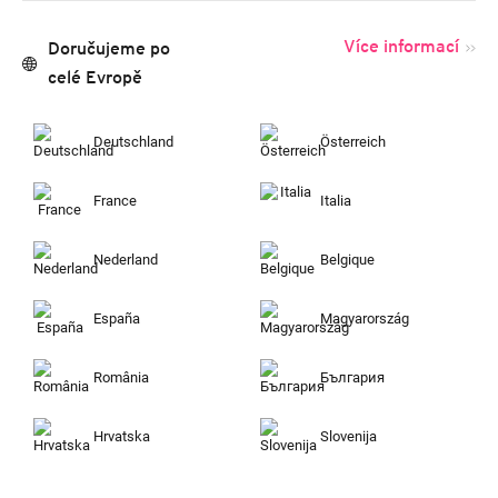
Více informací
Doručujeme po
celé Evropě
Deutschland
Österreich
France
Italia
Nederland
Belgique
España
Magyarország
România
България
Hrvatska
Slovenija