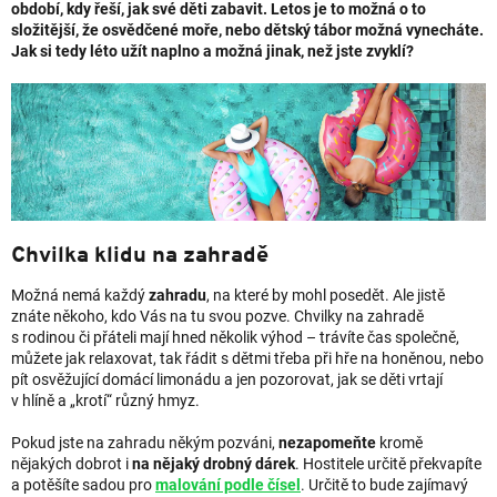
období, kdy řeší, jak své děti zabavit. Letos je to možná o to
složitější, že osvědčené moře, nebo dětský tábor možná vynecháte.
Jak si tedy léto užít naplno a možná jinak, než jste zvyklí?
Chvilka klidu na zahradě
Možná nemá každý
zahradu
, na které by mohl posedět. Ale jistě
znáte někoho, kdo Vás na tu svou pozve. Chvilky na zahradě
s rodinou či přáteli mají hned několik výhod – trávíte čas společně,
můžete jak relaxovat, tak řádit s dětmi třeba při hře na honěnou, nebo
pít osvěžující domácí limonádu a jen pozorovat, jak se děti vrtají
v hlíně a „krotí“ různý hmyz.
Pokud jste na zahradu někým pozváni,
nezapomeňte
kromě
nějakých dobrot i
na nějaký drobný dárek
. Hostitele určitě překvapíte
a potěšíte sadou pro
malování podle čísel
. Určitě to bude zajímavý