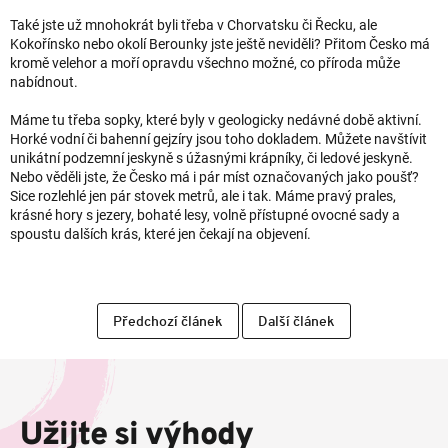
Také jste už mnohokrát byli třeba v Chorvatsku či Řecku, ale
Kokořínsko nebo okolí Berounky jste ještě neviděli? Přitom Česko má
kromě velehor a moří opravdu všechno možné, co příroda může
nabídnout.
Máme tu třeba sopky, které byly v geologicky nedávné době aktivní.
Horké vodní či bahenní gejzíry jsou toho dokladem. Můžete navštívit
unikátní podzemní jeskyně s úžasnými krápníky, či ledové jeskyně.
Nebo věděli jste, že Česko má i pár míst označovaných jako poušť?
Sice rozlehlé jen pár stovek metrů, ale i tak. Máme pravý prales,
krásné hory s jezery, bohaté lesy, volně přístupné ovocné sady a
spoustu dalších krás, které jen čekají na objevení.
Předchozí článek
Další článek
Z
á
p
Užijte si výhody
a