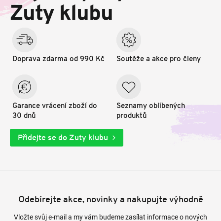
t
Zuty klubu
í
Doprava zdarma od 990 Kč
Soutěže a akce pro členy
Garance vrácení zboží do
Seznamy oblíbených
30 dnů
produktů
Přidejte se do Zuty klubu
Odebírejte akce, novinky a nakupujte výhodně
Vložte svůj e-mail a my vám budeme zasílat informace o nových