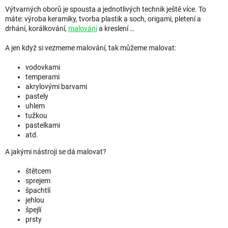
Výtvarných oborů je spousta a jednotlivých technik ještě více. To
máte: výroba keramiky, tvorba plastik a soch, origami, pletení a
drhání, korálkování,
malování
a kreslení …
A jen když si vezmeme malování, tak můžeme malovat:
vodovkami
temperami
akrylovými barvami
pastely
uhlem
tužkou
pastelkami
atd.
A jakými nástroji se dá malovat?
štětcem
sprejem
špachtlí
jehlou
špejlí
prsty