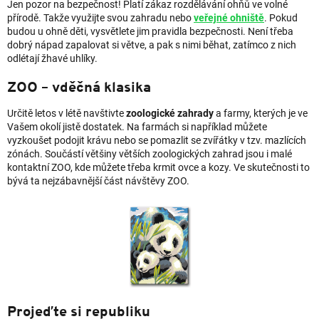
Jen pozor na bezpečnost! Platí zákaz rozdělávání ohňů ve volné
přírodě. Takže využijte svou zahradu nebo
veřejné ohniště
. Pokud
budou u ohně děti, vysvětlete jim pravidla bezpečnosti. Není třeba
dobrý nápad zapalovat si větve, a pak s nimi běhat, zatímco z nich
odlétají žhavé uhlíky.
ZOO – vděčná klasika
Určitě letos v létě navštivte
zoologické zahrady
a farmy, kterých je ve
Vašem okolí jistě dostatek. Na farmách si například můžete
vyzkoušet podojit krávu nebo se pomazlit se zvířátky v tzv. mazlících
zónách. Součástí většiny větších zoologických zahrad jsou i malé
kontaktní ZOO, kde můžete třeba krmit ovce a kozy. Ve skutečnosti to
bývá ta nejzábavnější část návštěvy ZOO.
Projeďte si republiku