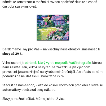
námět ke konverzaci a možná si rovnou společně zkusíte alespoň
část obrazu vymalovat.
Dárek máme i my pro Vás – na všechny naše obrázky jsme nasadili
slevy až 39 %
.
Velmi osobní je
obrázek, který vyrobíme podle Vaší fotografie
, kterou
nám zašlete. Ten, jelikož se vyrábí na zakázku a jen v jednom
provedení, je samozřejmě na výrobu nejnáročnější. Ale přesto se nám
podařilo i na něj dát slevu. Konkrétně 22 %.
Stačí jít na náš e-shop, vložit do košíku libovolnou předlohu a sleva se
automaticky odečte od ceny nákupu.
Slevy je možné i sčítat. Máme jich totiž více: