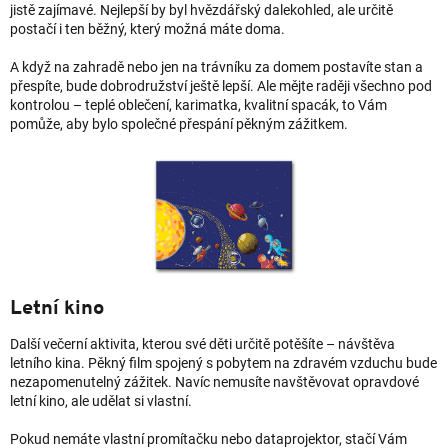
jistě zajímavé. Nejlepší by byl hvězdářský dalekohled, ale určitě
postačí i ten běžný, který možná máte doma.
A když na zahradě nebo jen na trávníku za domem postavíte stan a
přespíte, bude dobrodružství ještě lepší. Ale mějte raději všechno pod
kontrolou – teplé oblečení, karimatka, kvalitní spacák, to Vám
pomůže, aby bylo společné přespání pěkným zážitkem.
Letní kino
Další večerní aktivita, kterou své děti určitě potěšíte – návštěva
letního kina. Pěkný film spojený s pobytem na zdravém vzduchu bude
nezapomenutelný zážitek. Navíc nemusíte navštěvovat opravdové
letní kino, ale udělat si vlastní.
Pokud nemáte vlastní promítačku nebo dataprojektor, stačí Vám