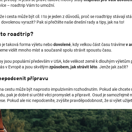
více – roadtrip Vám to umožní.
 že i cesta může být cíl. I to je jeden z důvodů, proč se roadtripy stávají st
dovolenou vyrazit? Pak si přečtěte naše dnešní rady a tipy, jak na to!
 to roadtrip?
p je taková forma výletu nebo
dovolené
, kdy velkou část času trávíme
v a
eme vidět mnoho míst a současně spolu strávit spoustu času.
y jsou populární především v USA, kde velikost země k dlouhým výletům př
nás v Evropě a jsou skvělým
způsobem, jak strávit léto
. Jenže jak začít?
nepodcenit přípravu
 na cestu může být naprosto impulzivním rozhodnutím. Pokud ale chcete m
du, pak je dobré si určité věci promyslet a připravit. Osud je samozřejmě
se. Pokud ale nic nepodceníte, zvýšíte pravděpodobnost, že si výlet užije