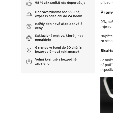
případn
98 % zákazníků nás doporučuje
Promy
Doprava zdarma nad 990 Kč,
express odeslání do 24 hodin
Dřív, ne
Každý den nové akce a skvělé
nejen dn
ceny
Najděte 
Exkluzivně motivy, které jinde
nenajdete
za sebo
Garance vrácení do 30 dnů (a
Sbalte
bezproblémová reklamace)
Velmi kvalitně a bezpečně
Je možné
zabaleno
ně patří
nepočít