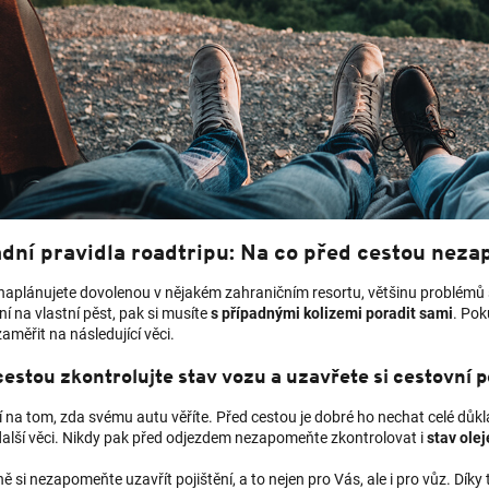
dní pravidla roadtripu: Na co před cestou nez
 naplánujete dovolenou v nějakém zahraničním resortu, většinu problémů s
í na vlastní pěst, pak si musíte
s případnými kolizemi poradit sami
. Pok
aměřit na následující věci.
estou zkontrolujte stav vozu a uzavřete si cestovní p
í na tom, zda svému autu věříte. Před cestou je dobré ho nechat celé důk
další věci. Nikdy pak před odjezdem nezapomeňte zkontrolovat i
stav olej
 si nezapomeňte uzavřít pojištění, a to nejen pro Vás, ale i pro vůz. Dí