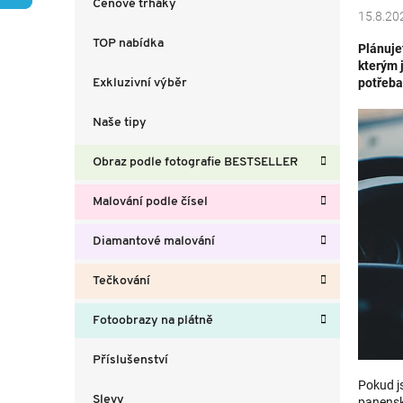
Cenové trháky
a
15.8.20
n
TOP nabídka
Plánuje
n
kterým 
í
potřeb
Exkluzivní výběr
p
a
Naše tipy
n
e
Obraz podle fotografie BESTSELLER
l
Malování podle čísel
Diamantové malování
Tečkování
Fotoobrazy na plátně
Příslušenství
Pokud j
Slevy
panenské