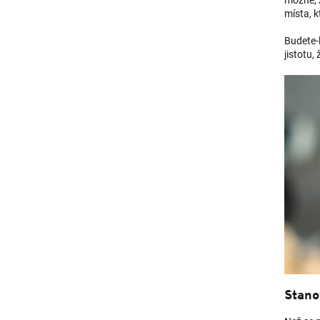
možné, ž
místa, k
Budete-l
jistotu,
Stano