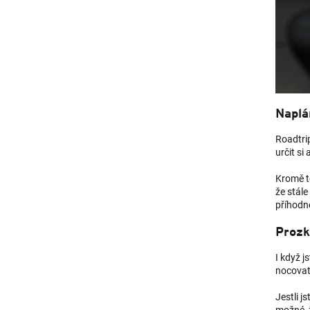
Naplán
Roadtrip
určit si
Kromě t
že stál
příhodné
Prozk
I když 
nocovat 
Jestli j