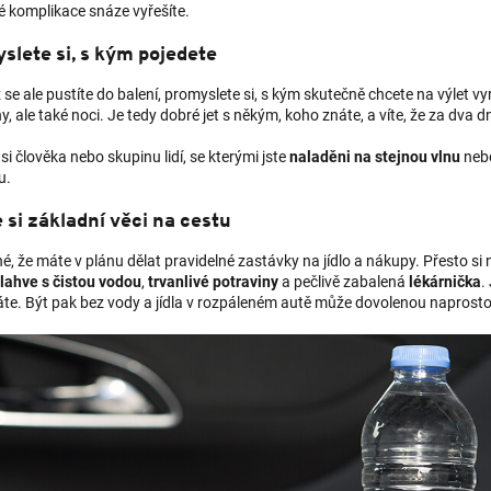
é komplikace snáze vyřešíte.
slete si, s kým pojedete
ž se ale pustíte do balení, promyslete si, s kým skutečně chcete na výlet 
y, ale také noci. Je tedy dobré jet s někým, koho znáte, a víte, že za dv
si člověka nebo skupinu lidí, se kterými jste
naladěni na stejnou vlnu
nebo
u.
 si základní věci na cestu
, že máte v plánu dělat pravidelné zastávky na jídlo a nákupy. Přesto si
lahve s čistou vodou
,
trvanlivé potraviny
a pečlivě zabalená
lékárnička
.
áte. Být pak bez vody a jídla v rozpáleném autě může dovolenou naprosto 