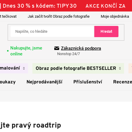
 | Dnes 30 % s kódem: TIPY30
AKCE KONČÍ ZA
t tečkovat
Jak začít tvořit Obraz podle fotografie
Moje objednávka
Hledat
Nakupujte, jsme
Zákaznická podpora
online
Nonstop 24/7
malování
Obraz podle fotografie BESTSELLER
poukazy
Nejprodávanější
Příslušenství
Recenz
jte pravý roadtrip