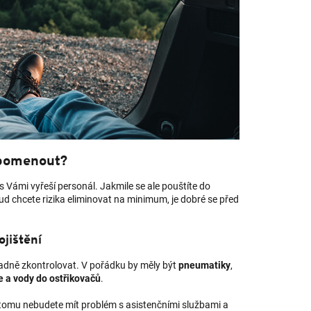
apomenout?
 Vámi vyřeší personál. Jakmile se ale pouštíte do
ud chcete rizika eliminovat na minimum, je dobré se před
ojištění
ladně zkontrolovat. V pořádku by měly být
pneumatiky
,
e a vody do ostřikovačů
.
ky tomu nebudete mít problém s asistenčními službami a