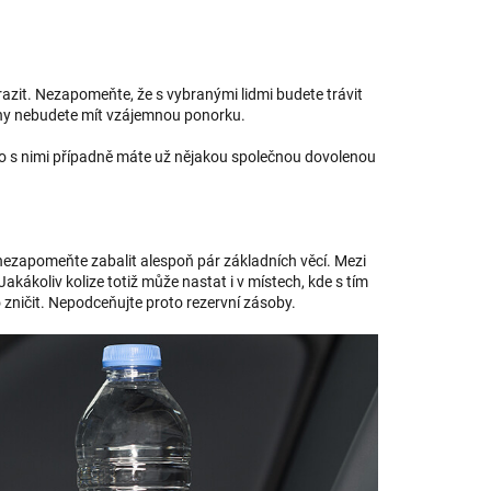
vyrazit. Nezapomeňte, že s vybranými lidmi budete trávit
a dny nebudete mít vzájemnou ponorku.
 s nimi případně máte už nějakou společnou dovolenou
 nezapomeňte zabalit alespoň pár základních věcí. Mezi
 Jakákoliv kolize totiž může nastat i v místech, kde s tím
zničit. Nepodceňujte proto rezervní zásoby.