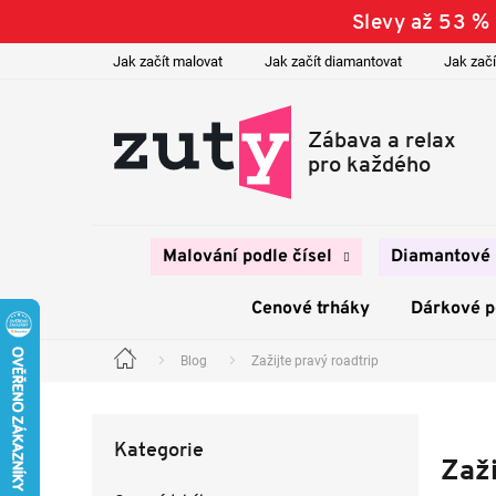
Přejít
Slevy až 53 %
na
obsah
Jak začít malovat
Jak začít diamantovat
Jak začí
Malování podle čísel
Diamantové 
Cenové trháky
Dárkové 
Blog
Zažijte pravý roadtrip
Domů
P
o
Přeskočit
s
Kategorie
kategorie
t
Zaži
r