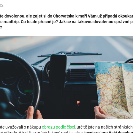
22
te dovolenou, ale zajet si do Chorvatska k moři Vám už připadá okoukan
je roadtrip. Co to ale přesně je? Jak se na takovou dovolenou správně 
a?
ste uvažovali o nákupu
obrazu podle čísel
, určitě jste na našich stránkác
 přírody. A jestli se právě takové motivy staly
inspirací pro Vaši dovole