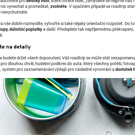
nadchnete pro
desítky míst
, které chcete vidět, zamyslete se nejprve nad 
 nic vynechat a promeškat,
zvolněte
. V opačném případě se roadtrip stan
 nevychutnáte.
si vše dobře rozmyslíte, vytvořte si také nějaký orientační rozpočet. Do 
stupy, dálniční poplatky
a další. Předejdete tak nepříjemnému překvapení, 
á.
te na detaily
e budete držet všech doporučení, Váš roadtrip se může stát nezapomenute
y
pro dlouhou chvíli, hudební podkres do auta, který všechny potěší, fotoa
ů, systém pro zaznamenávání výdajů pro následné vyrovnání a
dostatek 