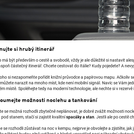
ujte si hrubý itinerář
 má být především o cestě a svobodě, vždy je ale důležité si nastavit ale
 aspoň částečný itinerář. Chcete cestovat do Itálie? Kudy pojedete? A ne
oho si nezapomeňte pořídit knižní průvodce a papírovou mapu. Ačkoliv se
e můžete narazit na mnoho míst, kde není mobilní signál. Navíc se Vám je
m místě. Spoléhejte tedy na moderní technologie, ale nechte si v rezervě 
oumejte možnosti noclehu a tankování
jste se možná rozhodli zbytečně neplánovat, je dobré zvážit možnosti no
pod stanem, stačí si zajistit kvalitní
spacáky a stan
. Jestli ale po cestě 
ste se rozhodli zůstávat na noc v kempu, nejprve je obvolejte a zjistěte, jak