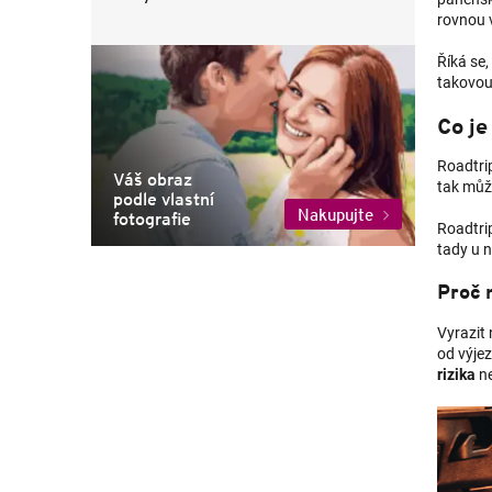
rovnou 
Říká se,
takovou 
Co je
Roadtri
Váš obraz
tak můž
podle vlastní
Nakupujte
fotografie
Roadtrip
tady u 
Proč 
Vyrazit
od výjez
rizika
ne