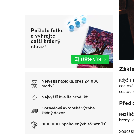
Pošlete fotku
a vyhrajte
další krásný
obraz!
Zjistěte více
Zákla
Když si
Největší nabídka, přes 24 000
cestován
motivů
cestou z
Nejvyšší kvalita produktu
Před c
Opravdová evropská výroba,
žádný dovoz
Nezálež
brzdy
i 
300 000+ spokojených zákazníků
Současně