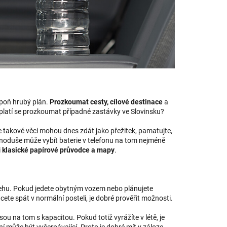
spoň hrubý plán.
Prozkoumat cesty, cílové destinace
a
vyplatí se prozkoumat případné zastávky ve Slovinsku?
 takové věci mohou dnes zdát jako přežitek, pamatujte,
dnoduše může vybít baterie v telefonu na tom nejméně
i
klasické papírové průvodce a mapy
.
clehu. Pokud jedete obytným vozem nebo plánujete
chcete spát v normální posteli, je dobré prověřit možnosti.
 jsou na tom s kapacitou. Pokud totiž vyrážíte v létě, je