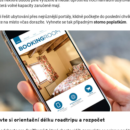
e některé budou plně vytížené a hledat uprostřed noci náhradní ubytování
terá volné kapacity zaručeně mají.
i řešit ubytování přes nejrůznější portály, klidně počkejte do poslední chv
 že na místo včas dorazíte. Vyhnete se tak případným
storno poplatkům
.
vte si orientační délku roadtripu a rozpočet