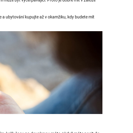
 může být vyčerpávající. Proto je dobré mít v záloze
íle a ubytování kupujte až v okamžiku, kdy budete mít