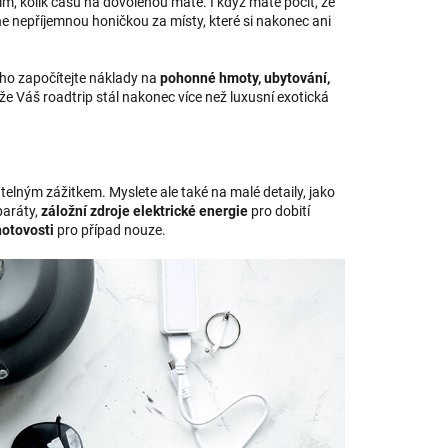
tím, kolik času na dovolenou máte. I když máte pocit, že
e nepříjemnou honičkou za místy, které si nakonec ani
toho započítejte náklady na
pohonné hmoty, ubytování,
že Váš roadtrip stál nakonec více než luxusní exotická
lným zážitkem. Myslete ale také na malé detaily, jako
paráty,
záložní zdroje elektrické energie
pro dobití
hotovosti
pro případ nouze.