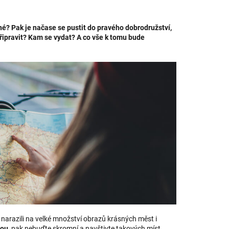
é? Pak je načase se pustit do pravého dobrodružství,
připravit? Kam se vydat? A co vše k tomu bude
h narazili na velké množství obrazů krásných měst i
nou
, pak nebuďte skromní a navštivte takových míst