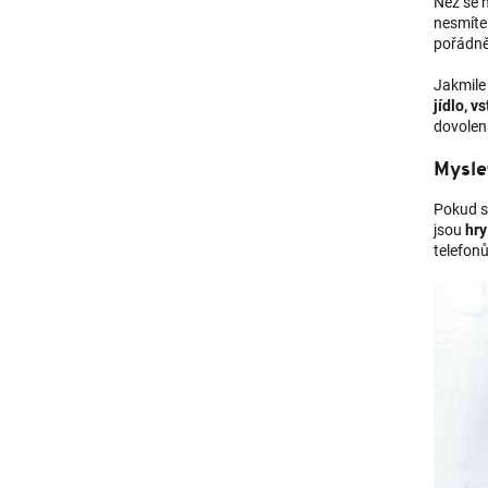
Než se 
nesmíte
pořádně
Jakmile 
jídlo, v
dovolen
Mysle
Pokud s
jsou
hr
telefon