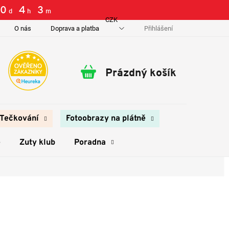
0
:
4
:
3
d
h
m
CZK
Přihlášení
O nás
Doprava a platba
Kontakty
Prázdný košík
Nákupní
košík
Tečkování
Fotoobrazy na plátně
e
Zuty klub
Poradna