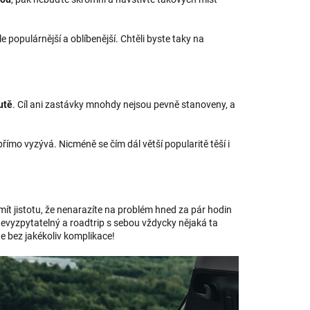
ále populárnější a oblíbenější. Chtěli byste taky na
utě
. Cíl ani zastávky mnohdy nejsou pevně stanoveny, a
ímo vyzývá. Nicméně se čím dál větší popularitě těší i
ít jistotu, že nenarazíte na problém hned za pár hodin
 nevyzpytatelný a roadtrip s sebou vždycky nějaká ta
te bez jakékoliv komplikace!