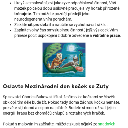
I když se malování jeví jako ryze odpočinková činnost, Váš
mozek
po celou dobu usilovně pracuje a Vy ho tak přirozeně
trénujete
. Tím můžete později předejít jeho
neurodegenerativním poruchám.
Získáte
cit pro detail
a naučíte se vychutnávat si klid.
Zaplníte volný čas smysluplnou činností, jejíž výsledek Vám
přinese pocit uspokojení z dobře odvedené a
viditelné práce
.
Oslavte Mezinárodní den koček se Zuty
Spisovatel Charles Bukowski říkal, že čím více kočkami se člověk
obklopí, tím déle bude žít. Pokud tedy doma žádnou kočku nemáte,
pozvěte si ji domů alespoň na plátně. Budete si moci užívat jejich
energii i krásu bez chomáčů chlupů a roztahaných hraček.
Pokud s malováním začínáte, můžete zkusit nějaký ze
snadných