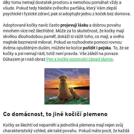
díky tomu nemají dostatek prostoru a nemohou pomáhat vždy a
všude. Pokud tedy hledáte zvířecího parťáka, který Vám zlepší
psychické i fyzické zdraví, pak si adoptujte jednu z koček bez domova.
Adoptované kočky navíc často
projevují lásku
a dobrou povahu
mnohem více než šlechtěné. Může za to skutečnost, že kočky mají
skvělou dlouhodobou paměť, dokáží si vážit toho, co mají, a svého
majitele bezmezně milovat. Pokud se rozhodnete pomoci rovnou
dvěma opuštěným duším, můžete ke kočce
pořídit i pejska
. To, že se
kočky a psi nemají rádi, totiž není pravda. Vše záleží na povaze.
Důkazem je i náš obraz
Pes a kočka pozorující západ slunce
.
Co domácnost, to jiné kočičí plemeno
Kočky se šlechtí od nepaměti a jednotlivá plemena mají nejen svůj
charakteristický vzhled, ale také povahu. Pokud máte pocit, že každá