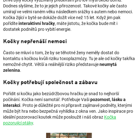
Dříve byly kočky využívány především pro lov myší okolo domů.
Dodnes slyšíme, že to je jejich přirozenost. Takové kočky ale často
umírají ve velmi raném věku následkem srážky s autem nebo nemoci.
Kočka žijící v bytě se dokáže dožít více než 15 let. Když jim pak
pořídíte
interaktivní hračky
, máte jistotu, že kočka bude mít i
dostatek podnětů pro vybití energie.
Kočky nepřenáší nemoci
Často se mluví o tom, že by se těhotné ženy neměly dostat do
kontaktu s kočkou kvůli riziku toxoplazmózy. Tu je ale od kočky takřka
nemožné chytit. Větší a reálnější riziko představuje
neumytá
zelenina
.
Kočky potřebují společnost a zábavu
Pořídit si kočku jako bezúdržbovou hračku je snad to nejhorší
počínání. Kočka není samotář. Potřebuje Vaši
pozornost, lásku a
interakci
. Proto je důležité pro ni připravit zajímavé podněty, kterými
může být hra nebo bezpečná vyhlídka z okna ven. Jako inspirace pro
ideální pozorovací koutek může posloužit i náš obraz
Kočka
pozorující ptáky
.