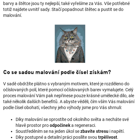
barvy a štětce jsou ty nejlepší, také vyřešíme za Vás. Vše potřebné
totiž najdete uvnitř sady. Stačí popadnout štětec a pustit se do
malování.
Co se sadou malování podle čísel získám?
V sadě obdržíte plátno s vybraným motivem, které je rozděleno do
očíslovaných polí, které pomocí očíslovaných barev vymalujete. Celý
proces malování Vám pak nepřinese pouze krásné umělecké dílo, ale
také několik dalších benefitů. A abyste věděli, čím vším Vás malování
podle čísel obohatí, všechny jeho výhody jsme pro Vás shrnuli:
Díky malování se oprostíte od okolního světa a necháte své
hlavě prostor pro
odpočinek
a regeneraci.
Soustředěním se na jeden úkol se
zbavíte stresu
i napětí.
Díky postupné a detailní práci posílíte svou
trpělivost
.