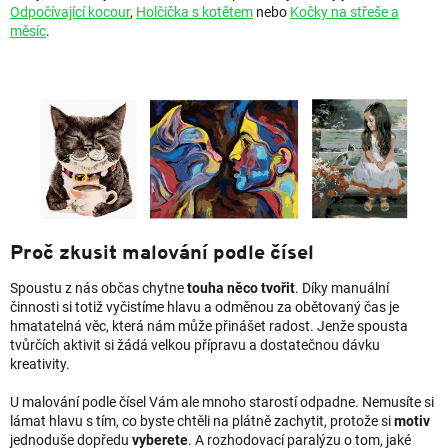
Odpočívající kocour
,
Holčička s kotětem
nebo
Kočky na střeše a
měsíc
.
Proč zkusit malování podle čísel
Spoustu z nás občas chytne
touha něco tvořit
. Díky manuální
činnosti si totiž vyčistíme hlavu a odměnou za obětovaný čas je
hmatatelná věc, která nám může přinášet radost. Jenže spousta
tvůrčích aktivit si žádá velkou přípravu a dostatečnou dávku
kreativity.
U malování podle čísel Vám ale mnoho starostí odpadne. Nemusíte si
lámat hlavu s tím, co byste chtěli na plátně zachytit, protože si
motiv
jednoduše dopředu
vyberete
. A rozhodovací paralýzu o tom, jaké