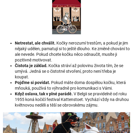
Netrestat, ale chválit.
Kočky nerozumí trestům, a pokud je jim
nějaký udělen, pamatují si to ještě dlouho. Ke změně chování to
ale nevede. Pokud chcete kočku něco odnaučit, musíte ji
pozitivně motivovat.
Čistota je základ.
Kočka stráví až polovinu života tím, že se
umývá. Jedná se o čistotné stvoření, proto není třeba je
koupat.
Pojďme si povídat.
Pokud máte doma dospělou kočku, která
mňouká, používá to výhradně pro komunikaci s Vámi.
Když oslava, tak v plné parádě.
V Belgii se pravidelně od roku
1955 koná kočičí festival Kattenstoet. Vychází vždy na druhou
květnovou neděli a těší se obrovskému zájmu.