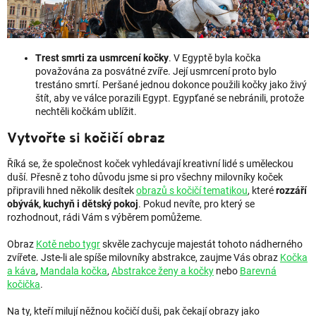
Trest smrti za usmrcení kočky
. V Egyptě byla kočka
považována za posvátné zvíře. Její usmrcení proto bylo
trestáno smrtí. Peršané jednou dokonce použili kočky jako živý
štít, aby ve válce porazili Egypt. Egypťané se nebránili, protože
nechtěli kočkám ublížit.
Vytvořte si kočičí obraz
Říká se, že společnost koček vyhledávají kreativní lidé s uměleckou
duší. Přesně z toho důvodu jsme si pro všechny milovníky koček
připravili hned několik desítek
obrazů s kočičí tematikou
, které
rozzáří
obývák, kuchyň i dětský pokoj
. Pokud nevíte, pro který se
rozhodnout, rádi Vám s výběrem pomůžeme.
Obraz
Kotě nebo tygr
skvěle zachycuje majestát tohoto nádherného
zvířete. Jste-li ale spíše milovníky abstrakce, zaujme Vás obraz
Kočka
a káva
,
Mandala kočka
,
Abstrakce ženy a kočky
nebo
Barevná
kočička
.
Na ty, kteří milují něžnou kočičí duši, pak čekají obrazy jako