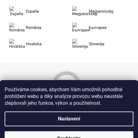
España
Magyarország
România
България
Hrvatska
Slovenija
Používáme cookies, abychom Vám umožnili pohodlné
prohlížení webu a díky analýze provozu webu neustále
zlepšovali jeho funkce, výkon a použitelnost.
Nakupujte na Zuty bezpečně a bez obav. Díky
HTTPS protokolu jsou Vaše citlivá data v
Nastavení
naprostém bezpečí, veškeré informace mezi
prohlížečem a serverem se přenášejí v
zašifrované podobě.