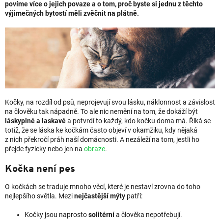
povíme více o jejich povaze a o tom, proč byste si jednu z těchto
výjimečných bytostí měli zvěčnit na plátně.
Kočky, na rozdíl od psů, neprojevují svou lásku, náklonnost a závislost
na člověku tak nápadně. To ale nic nemění na tom, že dokáží být
láskyplné a laskavé
a potvrdí to každý, kdo kočku doma má. Říká se
totiž, že se láska ke kočkám často objeví v okamžiku, kdy nějaká
z nich překročí práh naší domácnosti. A nezáleží na tom, jestli ho
přejde fyzicky nebo jen na
obraze
.
Kočka není pes
O kočkách se traduje mnoho věcí, které je nestaví zrovna do toho
nejlepšího světla. Mezi
nejčastější mýty
patří:
Kočky jsou naprosto
solitérní
a člověka nepotřebují.