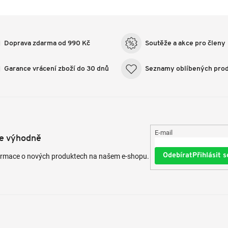
Doprava zdarma od 990 Kč
Soutěže a akce pro členy
Garance vrácení zboží do 30 dnů
Seznamy oblíbených pro
E-mail
te výhodně
Přihlásit s
formace o nových produktech na našem e-shopu.