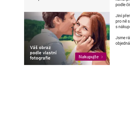
podle čí
Jiní pře
pro ně s
s nákup
Jsme rád
objednáv
Váš obraz
podle vlastní
Nakupujte
fotografie