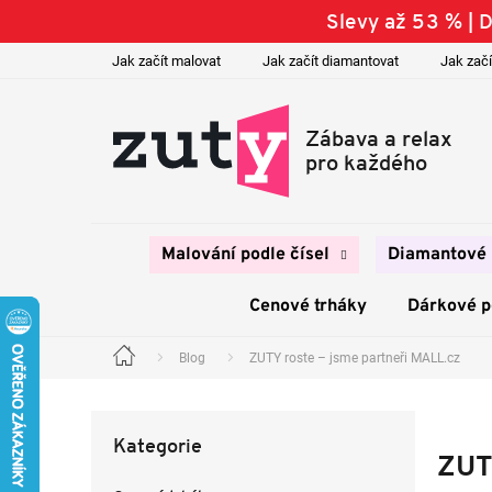
Přejít
Slevy až 53 % |
na
obsah
Jak začít malovat
Jak začít diamantovat
Jak začí
Malování podle čísel
Diamantové 
Cenové trháky
Dárkové 
Blog
ZUTY roste – jsme partneři MALL.cz
Domů
P
o
Přeskočit
s
Kategorie
kategorie
t
ZUTY
r