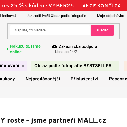
 Dnes 25 % s kódem: VYBER25
AKCE KONČÍ ZA
t tečkovat
Jak začít tvořit Obraz podle fotografie
Moje objednávka
Hledat
Nakupujte, jsme
Zákaznická podpora
online
Nonstop 24/7
malování
Obraz podle fotografie BESTSELLER
poukazy
Nejprodávanější
Příslušenství
Recenz
 roste – jsme partneři MALL.cz