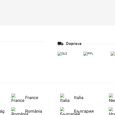
Doprava
France
Italia
ág
România
България