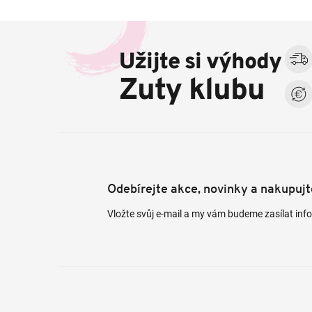
Z
á
Užijte si výhody
p
a
Zuty klubu
t
í
Odebírejte akce, novinky a nakupuj
Vložte svůj e-mail a my vám budeme zasílat in