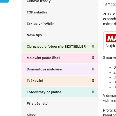
Cenové trháky
a
15.7.20
n
TOP nabídka
ZUTY je 
n
expando
í
máme da
Exkluzivní výběr
p
a
Naše tipy
n
e
Obraz podle fotografie BESTSELLER
l
S marke
Malování podle čísel
O
Diamantové malování
Z
S
Tečkování
O
D
Fotoobrazy na plátně
V dnešní
vidíme 
Příslušenství
Pro ty, 
kanál p
Slevy