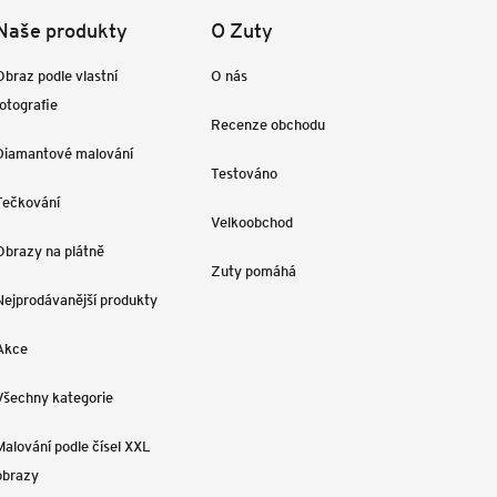
Naše produkty
O Zuty
Obraz podle vlastní
O nás
fotografie
Recenze obchodu
Diamantové malování
Testováno
Tečkování
Velkoobchod
Obrazy na plátně
Zuty pomáhá
Nejprodávanější produkty
Akce
Všechny kategorie
Malování podle čísel XXL
obrazy