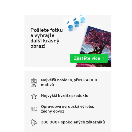
Pošlete fotku
a vyhrajte
další krásný
obraz!
Zjistěte více
Největší nabídka, přes 24 000
motivů
Nejvyšší kvalita produktu
Opravdová evropská výroba,
žádný dovoz
300 000+ spokojených zákazníků