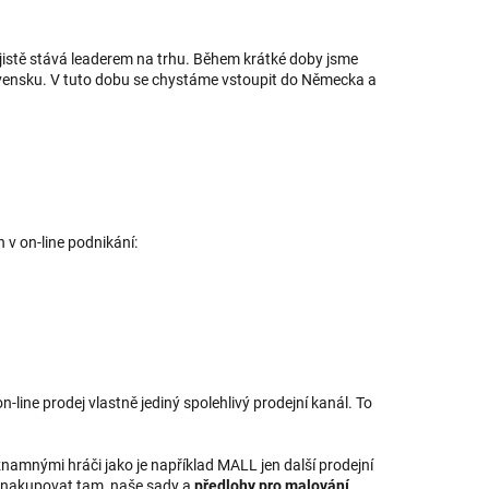
istě stává leaderem na trhu. Během krátké doby jsme
lovensku. V tuto dobu se chystáme vstoupit do Německa a
v on-line podnikání:
-line prodej vlastně jediný spolehlivý prodejní kanál. To
významnými hráči jako je například MALL jen další prodejní
lí nakupovat tam, naše sady a
předlohy pro malování