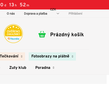
0
:
13
:
52
d
h
m
CZK
Přihlášení
O nás
Doprava a platba
Kontakty
Prázdný košík
Nákupní
košík
Tečkování
Fotoobrazy na plátně
e
Zuty klub
Poradna