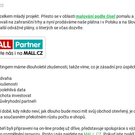
20
celkem mladý projekt. Přesto se v oblasti
malování podle čísel
pomalu a j
vali na zahraniční trhy a nyní prodáváme naše plátna i v Polsku a na S
lší odvážné plány, o kterých se včas dozvíte.
tingem máme dlouholeté zkušenosti, takže víme, co je zásadní pro úspěch 
dvaha
kušenosti
polehlivá data
chota investovat
ůvěryhodní partneři
 době, kdy nikdo neví, jak dlouho bude moci mít svůj obchod otevřený, je on
na současném překotném růstu počtu e-shopů.
kteří byli připraveni na on-line prodej už dříve, představuje spolupráce s 
ro rozmělnění provozu. Proto i nás najdete na
MALL.CZ
. Pokud jste zvyk