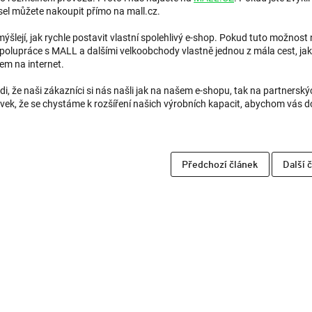
sel můžete nakoupit přímo na mall.cz.
mýšlejí, jak rychle postavit vlastní spolehlivý e-shop. Pokud tuto možnos
polupráce s MALL a dalšími velkoobchody vlastně jednou z mála cest, jak 
em na internet.
i, že naši zákazníci si nás našli jak na našem e-shopu, tak na partnerský
ek, že se chystáme k rozšíření našich výrobních kapacit, abychom vás dokáz
Předchozí článek
Další 