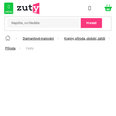
Přejít
na
obsah
Hledat
Diamantové malování
Krajiny, příroda, období, zátiší
Domů
Příroda
Cesty