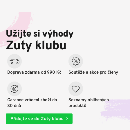
Z
á
p
Užijte si výhody
a
t
Zuty klubu
í
Doprava zdarma od 990 Kč
Soutěže a akce pro členy
Garance vrácení zboží do
Seznamy oblíbených
30 dnů
produktů
Přidejte se do Zuty klubu