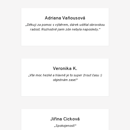
Adriana Vaňousová
„Děkuji za pomoc s výběrem, dárek udělal obrovskou
radost. Rozhodně jsem zde nebyla naposledy.“
Veronika K.
„Vše moc hezké a hlavně je to super žrout času :)
objednám zase!“
Jiřina Cicková
„Spokojenost!“