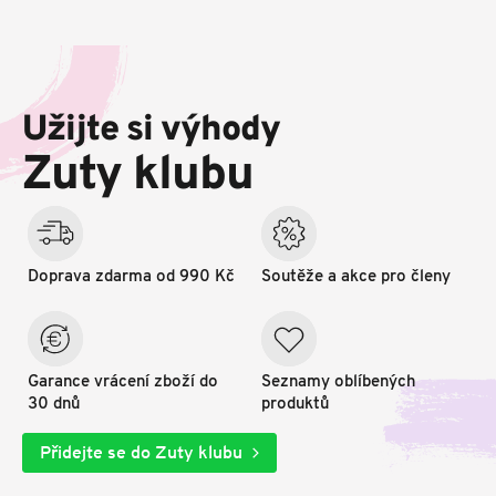
Z
á
p
Užijte si výhody
a
t
Zuty klubu
í
Doprava zdarma od 990 Kč
Soutěže a akce pro členy
Garance vrácení zboží do
Seznamy oblíbených
30 dnů
produktů
Přidejte se do Zuty klubu