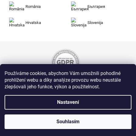
România
България
Hrvatska
Slovenija
Používáme cookies, abychom Vám umožnili pohodlné
prohlížení webu a díky analýze provozu webu neustále
zlepšovali jeho funkce, výkon a použitelnost.
Nakupujte na Zuty bezpečně a bez obav. Díky
HTTPS protokolu jsou Vaše citlivá data v
naprostém bezpečí, veškeré informace mezi
Nastavení
prohlížečem a serverem se přenášejí v
zašifrované podobě.
Souhlasím
Zuty, Westlogic s.r.o., Olomoucká 267/29, Opava, 746 01
Copyright 2020 - 2026 Zuty Malování podle čísel. Všechna práva vyhrazena.