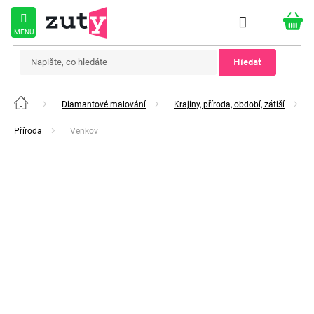
Přejít
na
obsah
Hledat
Diamantové malování
Krajiny, příroda, období, zátiší
Domů
Příroda
Venkov