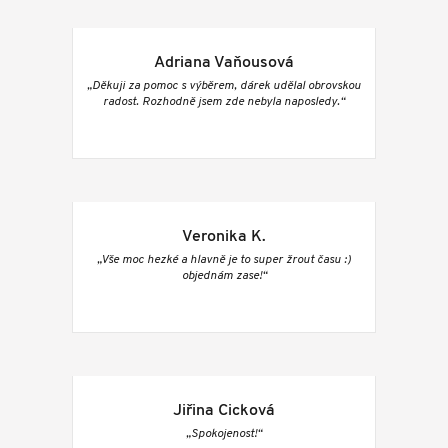
Adriana Vaňousová
„Děkuji za pomoc s výběrem, dárek udělal obrovskou
radost. Rozhodně jsem zde nebyla naposledy.“
Veronika K.
„Vše moc hezké a hlavně je to super žrout času :)
objednám zase!“
Jiřina Cicková
„Spokojenost!“