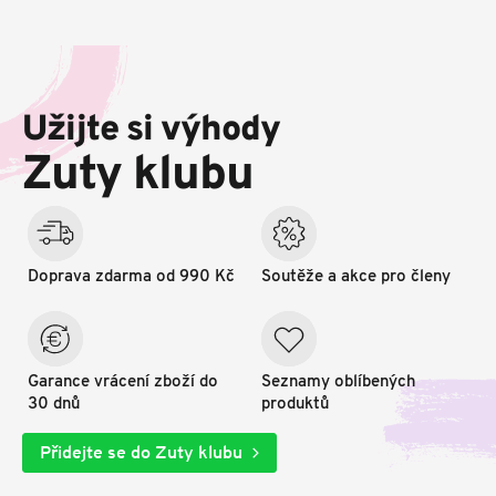
Z
á
p
Užijte si výhody
a
t
Zuty klubu
í
Doprava zdarma od 990 Kč
Soutěže a akce pro členy
Garance vrácení zboží do
Seznamy oblíbených
30 dnů
produktů
Přidejte se do Zuty klubu