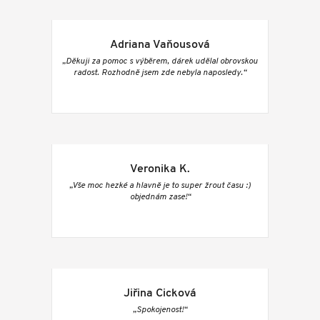
Adriana Vaňousová
„Děkuji za pomoc s výběrem, dárek udělal obrovskou
radost. Rozhodně jsem zde nebyla naposledy.“
Veronika K.
„Vše moc hezké a hlavně je to super žrout času :)
objednám zase!“
Jiřina Cicková
„Spokojenost!“