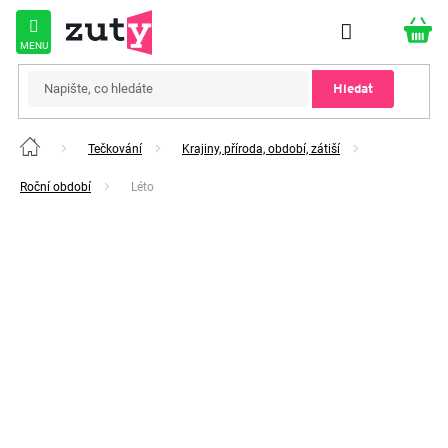
Přejít
na
obsah
Hledat
Tečkování
Krajiny, příroda, období, zátiší
Domů
Roční období
Léto