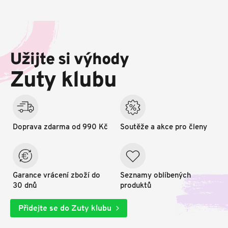
Z
á
p
Užijte si výhody
a
t
Zuty klubu
í
Doprava zdarma od 990 Kč
Soutěže a akce pro členy
Garance vrácení zboží do
Seznamy oblíbených
30 dnů
produktů
Přidejte se do Zuty klubu