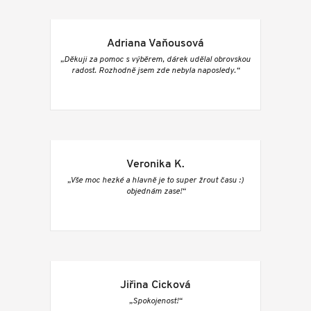
Adriana Vaňousová
„Děkuji za pomoc s výběrem, dárek udělal obrovskou
radost. Rozhodně jsem zde nebyla naposledy.“
Veronika K.
„Vše moc hezké a hlavně je to super žrout času :)
objednám zase!“
Jiřina Cicková
„Spokojenost!“