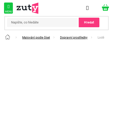
Přejít
na
obsah
Hledat
Malování podle čísel
Dopravní prostředky
Lodě
Domů