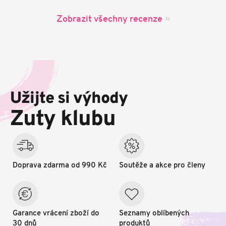
Zobrazit všechny recenze
Z
á
p
Užijte si výhody
a
t
Zuty klubu
í
Doprava zdarma od 990 Kč
Soutěže a akce pro členy
Garance vrácení zboží do
Seznamy oblíbených
30 dnů
produktů