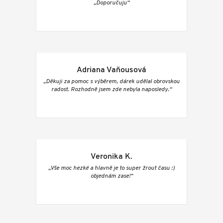
„Doporučuju“
Adriana Vaňousová
„Děkuji za pomoc s výběrem, dárek udělal obrovskou
radost. Rozhodně jsem zde nebyla naposledy.“
Veronika K.
„Vše moc hezké a hlavně je to super žrout času :)
objednám zase!“