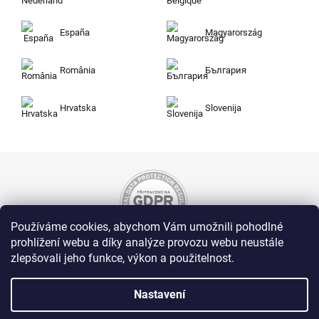
España
Magyarország
România
България
Hrvatska
Slovenija
Používáme cookies, abychom Vám umožnili pohodlné
prohlížení webu a díky analýze provozu webu neustále
zlepšovali jeho funkce, výkon a použitelnost.
Nakupujte na Zuty bezpečně a bez obav. Díky
HTTPS protokolu jsou Vaše citlivá data v
naprostém bezpečí, veškeré informace mezi
Nastavení
prohlížečem a serverem se přenášejí v
zašifrované podobě.