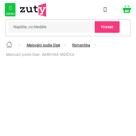
Přejít
na
obsah
Hledat
Malování podle čísel
Romantika
Domů
Malování podle čísel - BAREVNÁ SRDÍČKA