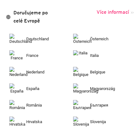
Více informací
Doručujeme po
celé Evropě
Deutschland
Österreich
France
Italia
Nederland
Belgique
España
Magyarország
România
България
Hrvatska
Slovenija