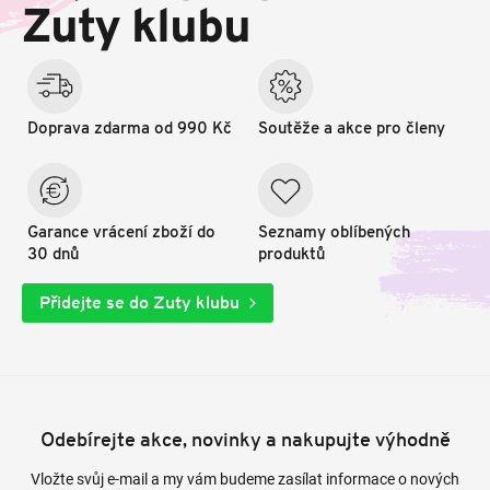
t
Zuty klubu
í
Doprava zdarma od 990 Kč
Soutěže a akce pro členy
Garance vrácení zboží do
Seznamy oblíbených
30 dnů
produktů
Přidejte se do Zuty klubu
Odebírejte akce, novinky a nakupujte výhodně
Vložte svůj e-mail a my vám budeme zasílat informace o nových