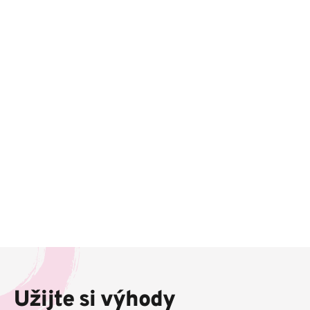
Z
á
p
Užijte si výhody
a