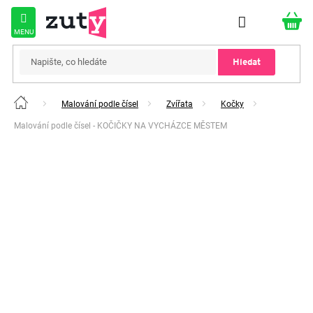
Přejít
na
obsah
Hledat
Malování podle čísel
Zvířata
Kočky
Domů
Malování podle čísel - KOČIČKY NA VYCHÁZCE MĚSTEM