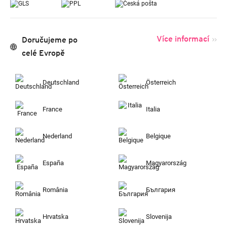
Více informací
Doručujeme po
celé Evropě
Deutschland
Österreich
France
Italia
Nederland
Belgique
España
Magyarország
România
България
Hrvatska
Slovenija