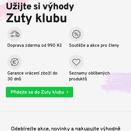
p
Užijte si výhody
a
t
Zuty klubu
í
Doprava zdarma od 990 Kč
Soutěže a akce pro členy
Garance vrácení zboží do
Seznamy oblíbených
30 dnů
produktů
Přidejte se do Zuty klubu
Odebírejte akce, novinky a nakupujte výhodně