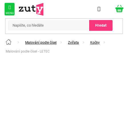
Přejít
na
obsah
Hledat
Malování podle čísel
Zvířata
Kočky
Domů
Malování podle čísel - LETEC