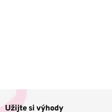
Z
á
p
Užijte si výhody
a