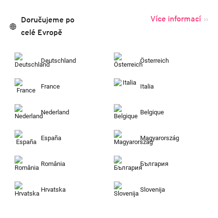
Více informací
Doručujeme po
celé Evropě
Deutschland
Österreich
France
Italia
Nederland
Belgique
España
Magyarország
România
България
Hrvatska
Slovenija