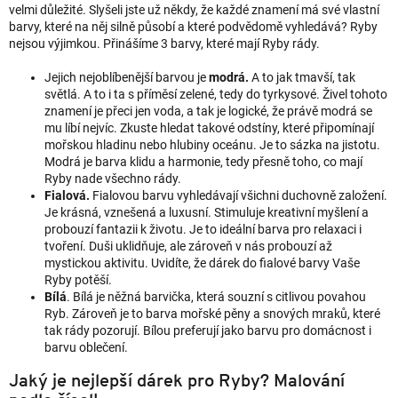
velmi důležité. Slyšeli jste už někdy, že každé znamení má své vlastní
barvy, které na něj silně působí a které podvědomě vyhledává? Ryby
nejsou výjimkou. Přinášíme 3 barvy, které mají Ryby rády.
Jejich nejoblíbenější barvou je
modrá.
A to jak tmavší, tak
světlá. A to i ta s příměsí zelené, tedy do tyrkysové. Živel tohoto
znamení je přeci jen voda, a tak je logické, že právě modrá se
mu líbí nejvíc. Zkuste hledat takové odstíny, které připomínají
mořskou hladinu nebo hlubiny oceánu. Je to sázka na jistotu.
Modrá je barva klidu a harmonie, tedy přesně toho, co mají
Ryby nade všechno rády.
Fialová.
Fialovou barvu vyhledávají všichni duchovně založení.
Je krásná, vznešená a luxusní. Stimuluje kreativní myšlení a
probouzí fantazii k životu. Je to ideální barva pro relaxaci i
tvoření. Duši uklidňuje, ale zároveň v nás probouzí až
mystickou aktivitu. Uvidíte, že dárek do fialové barvy Vaše
Ryby potěší.
Bílá
. Bílá je něžná barvička, která souzní s citlivou povahou
Ryb. Zároveň je to barva mořské pěny a snových mraků, které
tak rády pozorují. Bílou preferují jako barvu pro domácnost i
barvu oblečení.
Jaký je nejlepší dárek pro Ryby? Malování