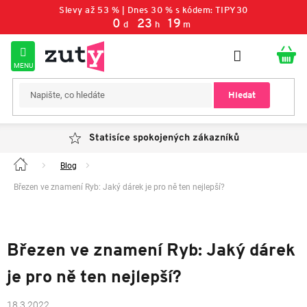
Přejít
Slevy až 53 % | Dnes 30 % s kódem: TIPY30
na
0
23
19
d
h
m
obsah
Hledat
Statisíce spokojených zákazníků
Blog
Domů
Březen ve znamení Ryb: Jaký dárek je pro ně ten nejlepší?
Březen ve znamení Ryb: Jaký dárek
je pro ně ten nejlepší?
18.3.2022