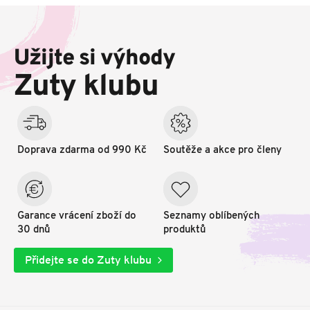
Z
á
p
Užijte si výhody
a
t
Zuty klubu
í
Doprava zdarma od 990 Kč
Soutěže a akce pro členy
Garance vrácení zboží do
Seznamy oblíbených
30 dnů
produktů
Přidejte se do Zuty klubu