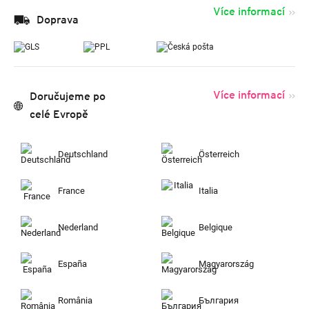
Více informací
Doprava
Více informací
Doručujeme po
celé Evropě
Deutschland
Österreich
France
Italia
Nederland
Belgique
España
Magyarország
România
България