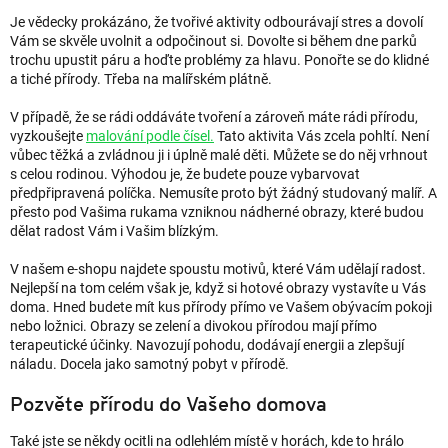
Je vědecky prokázáno, že tvořivé aktivity odbourávají stres a dovolí
Vám se skvěle uvolnit a odpočinout si. Dovolte si během dne parků
trochu upustit páru a hoďte problémy za hlavu. Ponořte se do klidné
a tiché přírody. Třeba na malířském plátně.
V případě, že se rádi oddáváte tvoření a zároveň máte rádi přírodu,
vyzkoušejte
malování podle čísel.
Tato aktivita Vás zcela pohltí. Není
vůbec těžká a zvládnou ji i úplně malé děti. Můžete se do něj vrhnout
s celou rodinou. Výhodou je, že budete pouze vybarvovat
předpřipravená políčka. Nemusíte proto být žádný studovaný malíř. A
přesto pod Vašima rukama vzniknou nádherné obrazy, které budou
dělat radost Vám i Vašim blízkým.
V našem e-shopu najdete spoustu motivů, které Vám udělají radost.
Nejlepší na tom celém však je, když si hotové obrazy vystavíte u Vás
doma. Hned budete mít kus přírody přímo ve Vašem obývacím pokoji
nebo ložnici. Obrazy se zelení a divokou přírodou mají přímo
terapeutické účinky. Navozují pohodu, dodávají energii a zlepšují
náladu. Docela jako samotný pobyt v přírodě.
Pozvěte přírodu do Vašeho domova
Také jste se někdy ocitli na odlehlém místě v horách, kde to hrálo