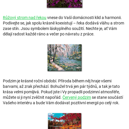
Růžový strom nad řekou
vnese do Vaší domácnosti klid a harmonii.
Podívejte se, jak spolu krásně koexistují – řeka dodává vláhu a strom
zase stín. Jsou symbolem láskyplného soužití. Nechte je, ať Vám
dělají radost každé ráno a večer po návratu z práce.
Podzim je krásné roční období. Příroda během něj hraje všemi
barvami, až zrak přechází. Bohužel trvá jen pár týdnů, a tak je tato
krása velmi pomíjivá. Pokud jste i Vy propadli podzimní atmosféře,
můžete si ji nyní zvěčnit napořád.
Červený podzim
se stane součástí
Vašeho interiéru a bude Vám dodávat pozitivní energii po celý rok.