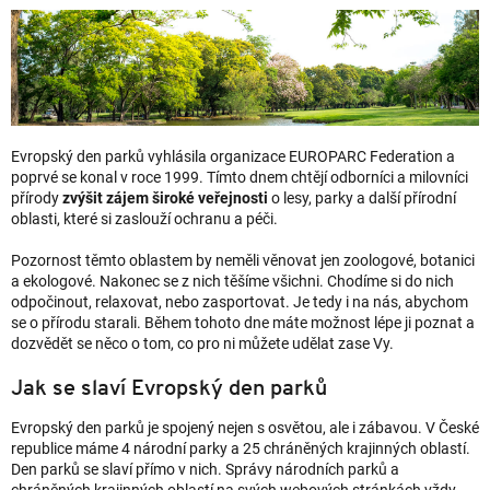
Evropský den parků vyhlásila organizace EUROPARC Federation a
poprvé se konal v roce 1999. Tímto dnem chtějí odborníci a milovníci
přírody
zvýšit zájem široké veřejnosti
o lesy, parky a další přírodní
oblasti, které si zaslouží ochranu a péči.
Pozornost těmto oblastem by neměli věnovat jen zoologové, botanici
a ekologové. Nakonec se z nich těšíme všichni. Chodíme si do nich
odpočinout, relaxovat, nebo zasportovat. Je tedy i na nás, abychom
se o přírodu starali. Během tohoto dne máte možnost lépe ji poznat a
dozvědět se něco o tom, co pro ni můžete udělat zase Vy.
Jak se slaví Evropský den parků
Evropský den parků je spojený nejen s osvětou, ale i zábavou. V České
republice máme 4 národní parky a 25 chráněných krajinných oblastí.
Den parků se slaví přímo v nich. Správy národních parků a
chráněných krajinných oblastí na svých webových stránkách vždy