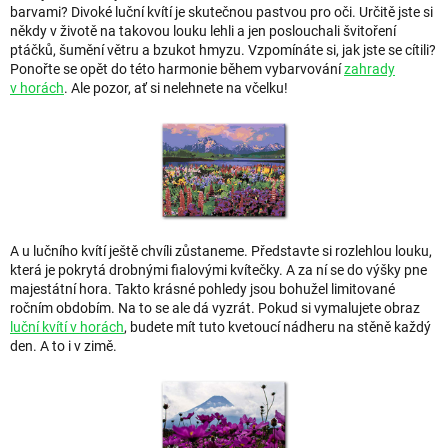
barvami? Divoké luční kvítí je skutečnou pastvou pro oči. Určitě jste si
někdy v životě na takovou louku lehli a jen poslouchali švitoření
ptáčků, šumění větru a bzukot hmyzu. Vzpomínáte si, jak jste se cítili?
Ponořte se opět do této harmonie během vybarvování
zahrady
v horách
. Ale pozor, ať si nelehnete na včelku!
A u lučního kvítí ještě chvíli zůstaneme. Představte si rozlehlou louku,
která je pokrytá drobnými fialovými kvítečky. A za ní se do výšky pne
majestátní hora. Takto krásné pohledy jsou bohužel limitované
ročním obdobím. Na to se ale dá vyzrát. Pokud si vymalujete obraz
luční kvítí v horách
, budete mít tuto kvetoucí nádheru na stěně každý
den. A to i v zimě.