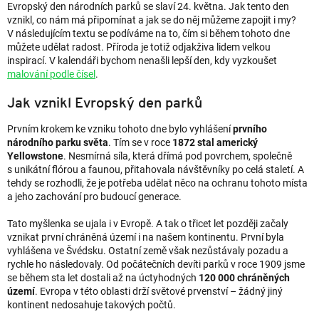
Evropský den národních parků se slaví 24. května. Jak tento den
vznikl, co nám má připomínat a jak se do něj můžeme zapojit i my?
V následujícím textu se podíváme na to, čím si během tohoto dne
můžete udělat radost. Příroda je totiž odjakživa lidem velkou
inspirací. V kalendáři bychom nenašli lepší den, kdy vyzkoušet
malování podle čísel
.
Jak vznikl Evropský den parků
Prvním krokem ke vzniku tohoto dne bylo vyhlášení
prvního
národního parku světa
. Tím se v roce
1872 stal americký
Yellowstone
. Nesmírná síla, která dřímá pod povrchem, společně
s unikátní flórou a faunou, přitahovala návštěvníky po celá staletí. A
tehdy se rozhodli, že je potřeba udělat něco na ochranu tohoto místa
a jeho zachování pro budoucí generace.
Tato myšlenka se ujala i v Evropě. A tak o třicet let později začaly
vznikat první chráněná území i na našem kontinentu. První byla
vyhlášena ve Švédsku. Ostatní země však nezůstávaly pozadu a
rychle ho následovaly. Od počátečních devíti parků v roce 1909 jsme
se během sta let dostali až na úctyhodných
120 000 chráněných
území
. Evropa v této oblasti drží světové prvenství – žádný jiný
kontinent nedosahuje takových počtů.