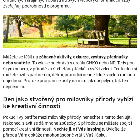
zveřejňují podrobnosti o programu.
Můžete se těšit na
zábavné aktivity, exkurze, výstavy, přednášky
nebo soutěže
. To vše se odehrává v areálu CHKO nebo NP. Tedy pod
širým nebem, v přírodě za štěbetání ptáčků a svěží zeleni. Tento den si
můžete užít s partnerem, dětmi, prarodiči nebo klidně s celou rodinou
najednou. Protože program je ušitý na míru jak dospělým, tak těm
nejmenším.
Den jako stvořený pro milovníky přírody vybízí
ke kreativní činnosti
Pokud i Vy patříte mezi milovníky přírody, nenechte si tento den ujít.
Nakonec, slavit se dá mnoha způsoby. S přírodou se můžete spojit i
pomocí kreativní činnosti.
Nechte ji, ať Vás inspiruje
. Uvidíte, že
příroda Vám dokáže mnohonásobně vrátit Vaši lásku.