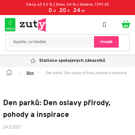
Přejít
Slevy až 53 % | Dnes 30 % s kódem: TIPY30
na
0
:
20
:
24
d
h
m
obsah
Hledat
Statisíce spokojených zákazníků
Blog
Den parků: Den oslavy přírody, pohody a inspirace
Domů
Den parků: Den oslavy přírody,
pohody a inspirace
24.5.2021