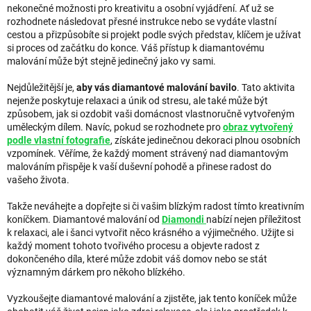
nekonečné možnosti pro kreativitu a osobní vyjádření. Ať už se
rozhodnete následovat přesné instrukce nebo se vydáte vlastní
cestou a přizpůsobíte si projekt podle svých představ, klíčem je užívat
si proces od začátku do konce. Váš přístup k diamantovému
malování může být stejně jedinečný jako vy sami.
Nejdůležitější je,
aby vás diamantové malování bavilo
. Tato aktivita
nejenže poskytuje relaxaci a únik od stresu, ale také může být
způsobem, jak si ozdobit vaši domácnost vlastnoručně vytvořeným
uměleckým dílem. Navíc, pokud se rozhodnete pro
obraz vytvořený
podle vlastní fotografie
, získáte jedinečnou dekoraci plnou osobních
vzpomínek. Věříme, že každý moment strávený nad diamantovým
malováním přispěje k vaší duševní pohodě a přinese radost do
vašeho života.
Takže neváhejte a dopřejte si či vašim blízkým radost tímto kreativním
koníčkem. Diamantové malování od
Diamondi
nabízí nejen příležitost
k relaxaci, ale i šanci vytvořit něco krásného a výjimečného. Užijte si
každý moment tohoto tvořivého procesu a objevte radost z
dokončeného díla, které může zdobit váš domov nebo se stát
významným dárkem pro někoho blízkého.
Vyzkoušejte diamantové malování a zjistěte, jak tento koníček může