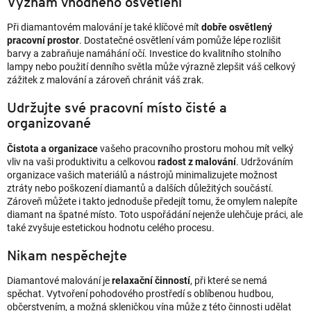
Význam vhodného osvětlení
Při diamantovém malování je také klíčové mít
dobře osvětlený
pracovní prostor
. Dostatečné osvětlení vám pomůže lépe rozlišit
barvy a zabraňuje namáhání očí. Investice do kvalitního stolního
lampy nebo použití denního světla může výrazně zlepšit váš celkový
zážitek z malování a zároveň chránit váš zrak.
Udržujte své pracovní místo čisté a
organizované
Čistota a organizace
vašeho pracovního prostoru mohou mít velký
vliv na vaši produktivitu a celkovou
radost z malování
. Udržováním
organizace vašich materiálů a nástrojů minimalizujete možnost
ztráty nebo poškození diamantů a dalších důležitých součástí.
Zároveň můžete i takto jednoduše předejít tomu, že omylem nalepíte
diamant na špatné místo. Toto uspořádání nejenže ulehčuje práci, ale
také zvyšuje estetickou hodnotu celého procesu.
Nikam nespěchejte
Diamantové malování je
relaxační činností
, při které se nemá
spěchat. Vytvoření pohodového prostředí s oblíbenou hudbou,
občerstvením, a možná skleničkou vína může z této činnosti udělat