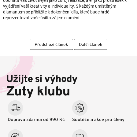
obohatit váš život nejen jako zdroj relaxace, ale i jako prostředek k
vyjádření vaší kreativity a individuality. S každým umístěným
diamantem se přiblížíte k dokončení díla, které bude hrdě
reprezentovat vaše úsilí a zájem o umění.
Předchozí článek
Další článek
Z
á
p
Užijte si výhody
a
t
Zuty klubu
í
Doprava zdarma od 990 Kč
Soutěže a akce pro členy