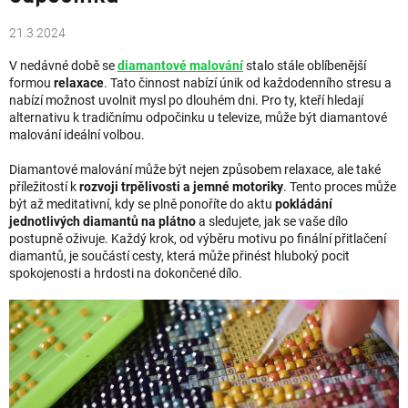
21.3.2024
V nedávné době se
diamantové malování
stalo stále oblíbenější
formou
relaxace
. Tato činnost nabízí únik od každodenního stresu a
nabízí možnost uvolnit mysl po dlouhém dni. Pro ty, kteří hledají
alternativu k tradičnímu odpočinku u televize, může být diamantové
malování ideální volbou.
Diamantové malování může být nejen způsobem relaxace, ale také
příležitostí k
rozvoji trpělivosti a jemné motoriky
. Tento proces může
být až meditativní, kdy se plně ponoříte do aktu
pokládání
jednotlivých diamantů na plátno
a sledujete, jak se vaše dílo
postupně oživuje. Každý krok, od výběru motivu po finální přitlačení
diamantů, je součástí cesty, která může přinést hluboký pocit
spokojenosti a hrdosti na dokončené dílo.