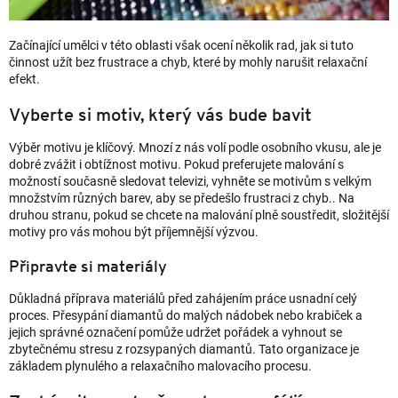
Začínající umělci v této oblasti však ocení několik rad, jak si tuto
činnost užít bez frustrace a chyb, které by mohly narušit relaxační
efekt.
Vyberte si motiv, který vás bude bavit
Výběr motivu je klíčový. Mnozí z nás volí podle osobního vkusu, ale je
dobré zvážit i obtížnost motivu. Pokud preferujete malování s
možností současně sledovat televizi, vyhněte se motivům s velkým
množstvím různých barev, aby se předešlo frustraci z chyb.. Na
druhou stranu, pokud se chcete na malování plně soustředit, složitější
motivy pro vás mohou být příjemnější výzvou.
Připravte si materiály
Důkladná příprava materiálů před zahájením práce usnadní celý
proces. Přesypání diamantů do malých nádobek nebo krabiček a
jejich správné označení pomůže udržet pořádek a vyhnout se
zbytečnému stresu z rozsypaných diamantů. Tato organizace je
základem plynulého a relaxačního malovacího procesu.