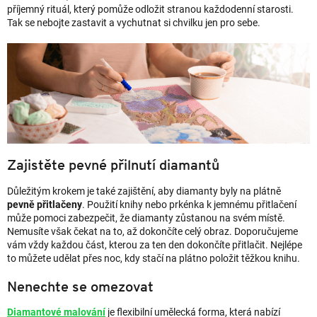
příjemný rituál, který pomůže odložit stranou každodenní starosti.
Tak se nebojte zastavit a vychutnat si chvilku jen pro sebe.
Zajistěte pevné přilnutí diamantů
Důležitým krokem je také zajištění, aby diamanty byly na plátně
pevně přitlačeny
. Použití knihy nebo prkénka k jemnému přitlačení
může pomoci zabezpečit, že diamanty zůstanou na svém místě.
Nemusíte však čekat na to, až dokončíte celý obraz. Doporučujeme
vám vždy každou část, kterou za ten den dokončíte přitlačit. Nejlépe
to můžete udělat přes noc, kdy stačí na plátno položit těžkou knihu.
Nenechte se omezovat
Diamantové malování
je flexibilní umělecká forma, která nabízí