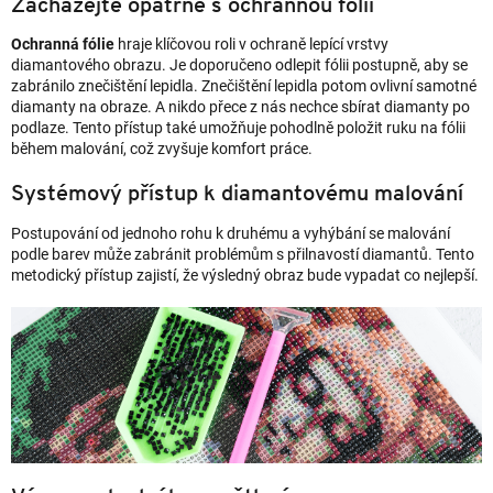
Zacházejte opatrně s ochrannou fólií
Ochranná fólie
hraje klíčovou roli v ochraně lepící vrstvy
diamantového obrazu. Je doporučeno odlepit fólii postupně, aby se
zabránilo znečištění lepidla. Znečištění lepidla potom ovlivní samotné
diamanty na obraze. A nikdo přece z nás nechce sbírat diamanty po
podlaze. Tento přístup také umožňuje pohodlně položit ruku na fólii
během malování, což zvyšuje komfort práce.
Systémový přístup k diamantovému malování
Postupování od jednoho rohu k druhému a vyhýbání se malování
podle barev může zabránit problémům s přilnavostí diamantů. Tento
metodický přístup zajistí, že výsledný obraz bude vypadat co nejlepší.